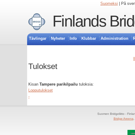
Suomeksi
| På sve
Finlands Bri
Tävlingar
Nyheter
Info
Klubbar
Administration
R
I
Tulokset
Kisan
Tampere parikilpailu
tuloksia:
Lopputulokset
-
Suomen Bridgeliitto - Finl
Bridge Areena
,