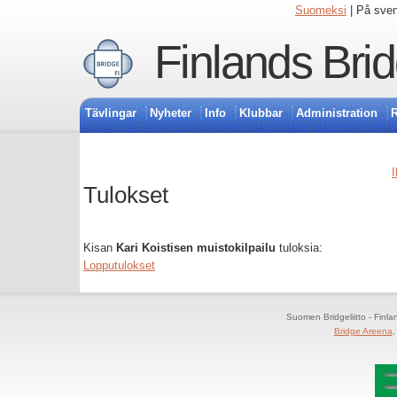
Suomeksi
| På sve
Finlands Bri
Tävlingar
Nyheter
Info
Klubbar
Administration
R
I
Tulokset
Kisan
Kari Koistisen muistokilpailu
tuloksia:
Lopputulokset
Suomen Bridgeliitto - Finl
Bridge Areena
,