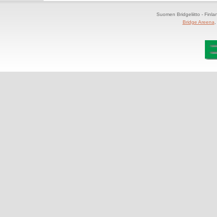
Suomen Bridgeliitto - Finl
Bridge Areena
,