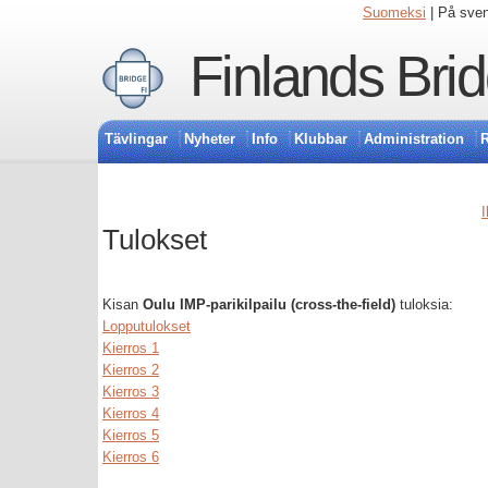
Suomeksi
| På sve
Finlands Bri
Tävlingar
Nyheter
Info
Klubbar
Administration
R
I
Tulokset
Kisan
Oulu IMP-parikilpailu (cross-the-field)
tuloksia:
Lopputulokset
Kierros 1
Kierros 2
Kierros 3
Kierros 4
Kierros 5
Kierros 6