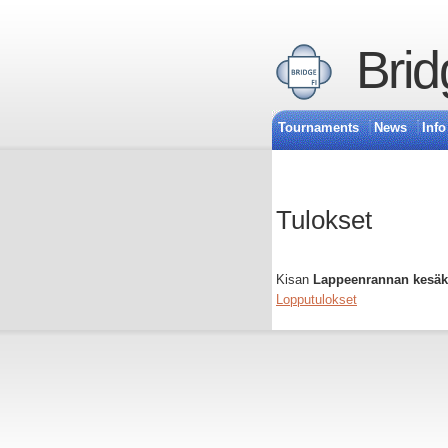
Brid
Tournaments
News
Info
Tulokset
Kisan
Lappeenrannan kesäki
Lopputulokset