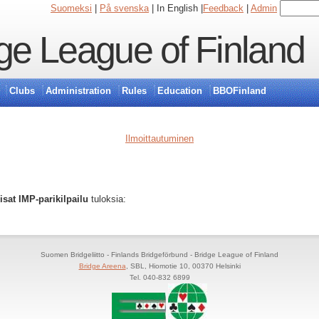
Suomeksi
|
På svenska
| In English |
Feedback
|
Admin
ge League of Finland
Clubs
Administration
Rules
Education
BBOFinland
Ilmoittautuminen
sat IMP-parikilpailu
tuloksia:
Suomen Bridgeliitto - Finlands Bridgeförbund - Bridge League of Finland
Bridge Areena
, SBL, Hiomotie 10, 00370 Helsinki
Tel. 040-832 6899