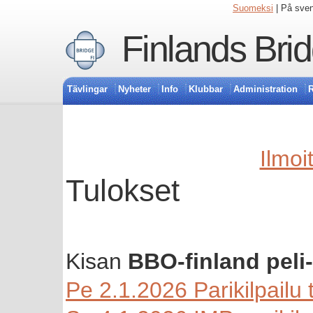
Suomeksi
| På sve
Finlands Bri
Tävlingar
Nyheter
Info
Klubbar
Administration
R
Ilmoi
Tulokset
Kisan
BBO-finland peli-i
Pe 2.1.2026 Parikilpailu t