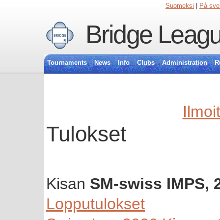
Suomeksi
|
På sve
Bridge Leagu
Tournaments
News
Info
Clubs
Administration
R
Ilmoi
Tulokset
Kisan
SM-swiss IMPS, 
Lopputulokset