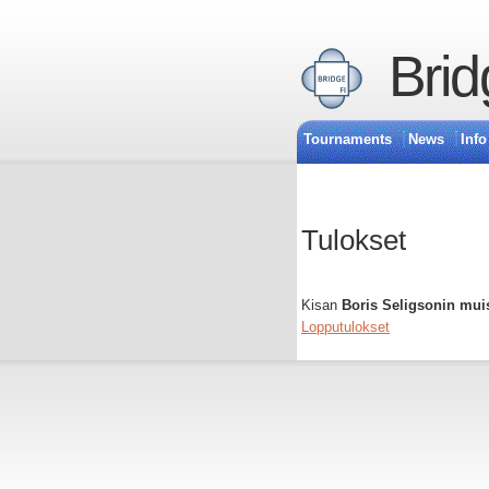
Brid
Tournaments
News
Info
Tulokset
Kisan
Boris Seligsonin mui
Lopputulokset