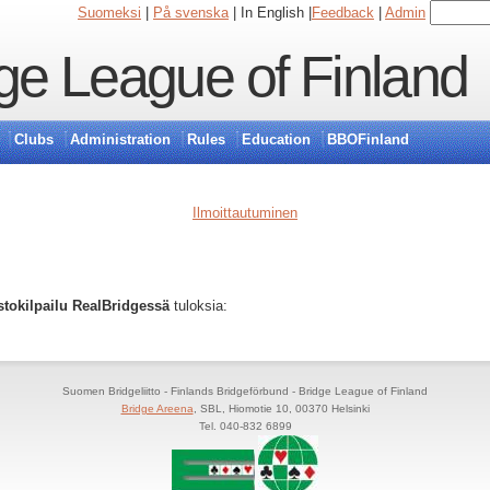
Suomeksi
|
På svenska
| In English |
Feedback
|
Admin
ge League of Finland
Clubs
Administration
Rules
Education
BBOFinland
Ilmoittautuminen
stokilpailu RealBridgessä
tuloksia:
Suomen Bridgeliitto - Finlands Bridgeförbund - Bridge League of Finland
Bridge Areena
, SBL, Hiomotie 10, 00370 Helsinki
Tel. 040-832 6899