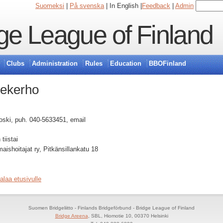
Suomeksi
|
På svenska
| In English |
Feedback
|
Admin
ge League of Finland
Clubs
Administration
Rules
Education
BBOFinland
gekerho
oski, puh. 040-5633451, email
tiistai
ishoitajat ry, Pitkänsillankatu 18
alaa etusivulle
Suomen Bridgeliitto - Finlands Bridgeförbund - Bridge League of Finland
Bridge Areena
, SBL, Hiomotie 10, 00370 Helsinki