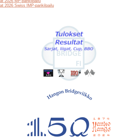
at 2026 MP-parikilpailu
at 2026 Swiss IMP-parikilpailu