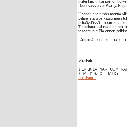
kuitenkin, miksi pari on kork
Upea sessio vei Pian ja Raija
"Jännitti enemmän mennä vii
pelisalista ulos katsomaan tu
pelipöydässä. Tiesin, että oli
Tuloslistan nähtyäni rupesin 
tasaantunut Pia ennen palkint
Lämpimät onnittelut molemmil
Mitalistit:
1 ERKKILÄ PIA - TUOMI RAI
2 BALDYSZ C. - BALDY--
Lue lisää...