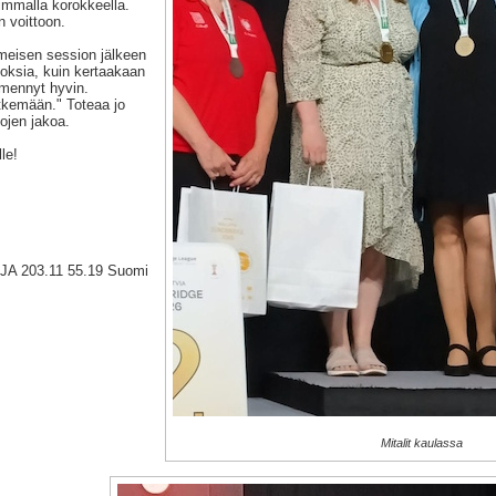
eimmalla korokkeella.
n voittoon.
meisen session jälkeen
loksia, kuin kertaakaan
 mennyt hyvin.
itkemään." Toteaa jo
ojen jakoa.
le!
JA 203.11 55.19 Suomi
Mitalit kaulassa