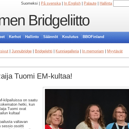
Suomeksi |
På svenska
|
In English
|
Palaute
|
Hallinta
en Bridgeliitto
eet
Kerhot
Hallinto
Säännöt
Koulutus
BBOFinland
isivut
|
Junnubridge
|
Bridgelehti
|
Kunniagalleria
|
In memoriam
|
Myytävät
Raija Tuomi EM-kultaa!
-kilpailuissa on saatu
kokematon hetki, kun
Raija Tuomi ovat
ailun kultaa!
lpailusta valtavan
 sessio osoitti