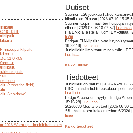
Uutiset
Suomen U26-joukkue hakee kansainväl
kilpailuista Riiassa [2026-07-10 15:35:
Suomen Cupin finaali tuo huippujännity
kilpailu
alkuun [2026-07-08 18:02:57]
Lue lisää
C 10.-13.8.
Pia Erkkilä ja Raija Tuomi EM-kultaa! 
ikilpailu
lisää
ilpailu
Bridgen EM-kilpailut ovat käynnistynee
19:22:18]
Lue lisää
P-mixedparikilpailu
Juniorileirin ilmoittautuminen edit: - 
kilpailu
Lue lisää
BC 31.8.-3.9.
Warm Up
Kaikki uutiset
ikilpailu
ukkuekilpailu
Tiedotteet
pailu
kilpailu
Juniorileiri on peruttu [2026-07-29 12:5
ilu (cross-the-field)
BBO-finlandin huhti-toukokuun pelimaks
ilu
Lue lisää
ailu (keskiarvo)
Bridge Areena on myyty - Bridge Areena
15:16:28]
Lue lisää
20260630 Mestaripisteet [2026-06-30 1
SBL hallituksen kokoustiedote 6/2026 
lisää
at 2026 Warm up - henkilökohtainen
Kaikki tiedotteet