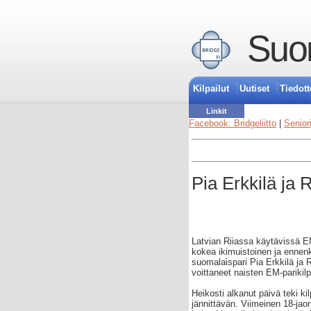
Suom
Kilpailut
Uutiset
Tiedott
Linkit
Facebook: Bridgeliitto
|
Senior
Pia Erkkilä ja 
Latvian Riiassa käytävissä EM
kokea ikimuistoinen ja ennen
suomalaispari Pia Erkkilä ja 
voittaneet naisten EM-parikilp
Heikosti alkanut päivä teki ki
jännittävän. Viimeinen 18-jaon