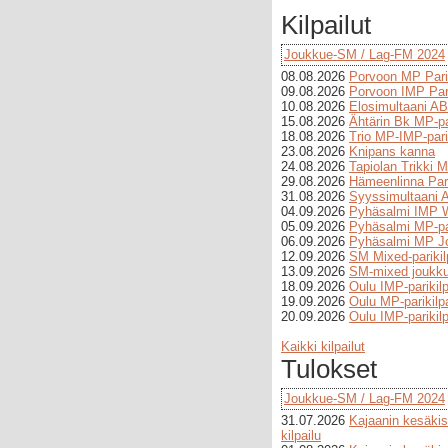
Kilpailut
Joukkue-SM / Lag-FM 2024
08.08.2026
Porvoon MP Pari
09.08.2026
Porvoon IMP Pari
10.08.2026
Elosimultaani AB
15.08.2026
Ähtärin Bk MP-par
18.08.2026
Trio MP-IMP-parik
23.08.2026
Knipans kanna
24.08.2026
Tapiolan Trikki M
29.08.2026
Hämeenlinna Pari
31.08.2026
Syyssimultaani A
04.09.2026
Pyhäsalmi IMP 
05.09.2026
Pyhäsalmi MP-par
06.09.2026
Pyhäsalmi MP Jo
12.09.2026
SM Mixed-parikil
13.09.2026
SM-mixed joukkue
18.09.2026
Oulu IMP-parikilpa
19.09.2026
Oulu MP-parikilpa
20.09.2026
Oulu IMP-parikilp
Kaikki kilpailut
Tulokset
Joukkue-SM / Lag-FM 2024
31.07.2026
Kajaanin kesäkis
kilpailu