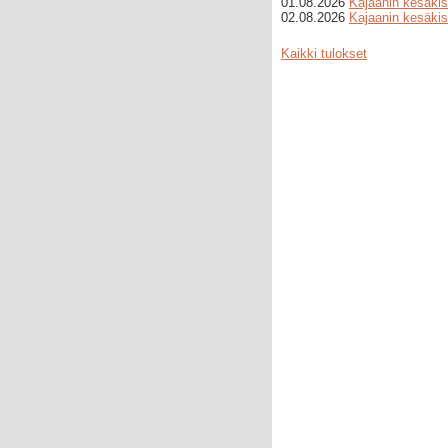
01.08.2026
Kajaanin kesäkis
02.08.2026
Kajaanin kesäkis
Kaikki tulokset
cialis
hinta
erektiolääke
ilman
reseptiä
sildenafil
netistä