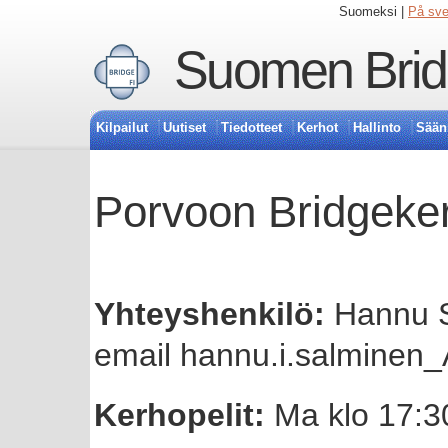
Suomeksi |
På sv
Suomen Bridg
Kilpailut
Uutiset
Tiedotteet
Kerhot
Hallinto
Sään
Porvoon Bridgeke
Yhteyshenkilö:
Hannu S
email hannu.i.salminen
Kerhopelit:
Ma klo 17:30