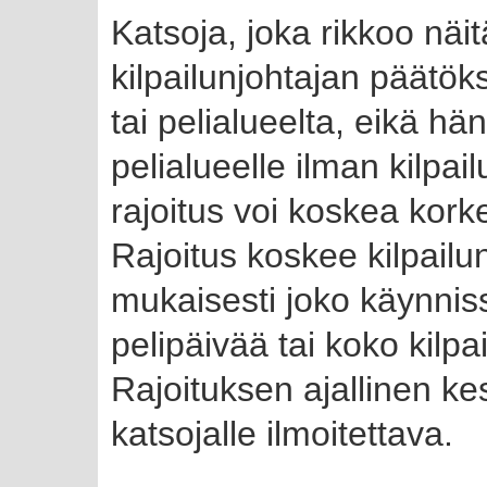
Katsoja, joka rikkoo näi
kilpailunjohtajan päätöks
tai pelialueelta, eikä hän
pelialueelle ilman kilpa
rajoitus voi koskea korke
Rajoitus koskee kilpail
mukaisesti joko käynniss
pelipäivää tai koko kil
Rajoituksen ajallinen kes
katsojalle ilmoitettava.