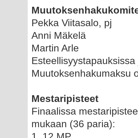
Muutoksenhakukomitea
Pekka Viitasalo, pj
Anni Mäkelä
Martin Arle
Esteellisyystapauksissa 
Muutoksenhakumaksu o
Mestaripisteet
Finaalissa mestaripiste
mukaan (36 paria):
1. 12 MP