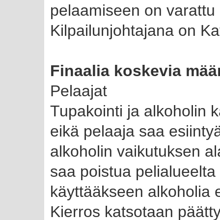
pelaamiseen on varattu 3
Kilpailunjohtajana on K
Finaalia koskevia mää
Pelaajat
Tupakointi ja alkoholin kä
eikä pelaaja saa esiintyä
alkoholin vaikutuksen a
saa poistua pelialueelta
käyttääkseen alkoholia 
Kierros katsotaan päätty