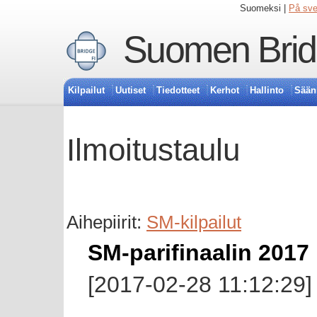
Suomeksi |
På sv
Suomen Bridg
Kilpailut
Uutiset
Tiedotteet
Kerhot
Hallinto
Sään
Ilmoitustaulu
Aihepiirit:
SM-kilpailut
SM-parifinaalin 2017 
[2017-02-28 11:12:29]