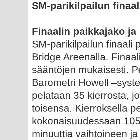
SM-parikilpailun finaal
Finaalin paikkajako j
SM-parikilpailun finaali
Bridge Areenalla. Finaali
sääntöjen mukaisesti. P
Barometri Howell –syste
pelataan 35 kierrosta, jo
toisensa. Kierroksella p
kokonaisuudessaan 105 
minuuttia vaihtoineen j