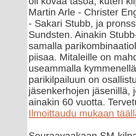
oli kovaa tasoa, kuten kil
Martin Arle - Christer 
- Sakari Stubb, ja prons
Sundsten. Ainakin Stubb
samalla parikombinaatioll
piisaa. Mitaleille on mah
useammalla kymmenellä p
parikilpailuun on osallis
jäsenkerhojen jäsenillä, 
ainakin 60 vuotta. Tervet
Ilmoittaudu mukaan tääll
Seuraavaakaan SM-kilpail