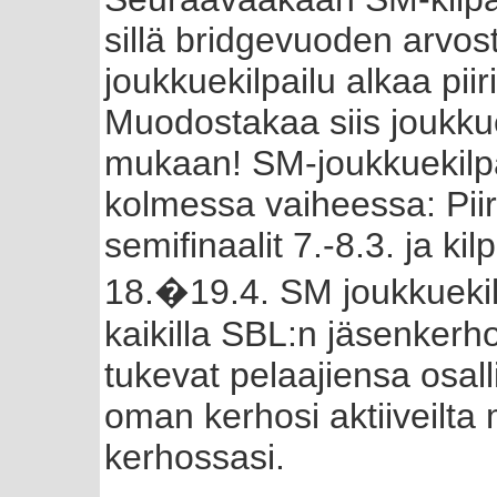
sillä bridgevuoden arvos
joukkuekilpailu alkaa piir
Muodostakaa siis joukku
mukaan! SM-joukkuekilpa
kolmessa vaiheessa: Piir
semifinaalit 7.-8.3. ja kil
18.�19.4. SM joukkuekil
kaikilla SBL:n jäsenkerho
tukevat pelaajiensa osall
oman kerhosi aktiiveilta
kerhossasi.