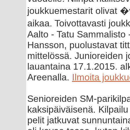
joukkuemestarit olivat 
aikaa. Toivottavasti jou
Aalto - Tatu Sammalisto 
Hansson, puolustavat ti
mittelössä. Junioreiden 
lauantaina 17.1.2015. al
Areenalla.
Ilmoita joukk
Senioreiden SM-parikilpa
kaksipäiväisenä. Kilpailu
pelit jatkuvat sunnuntai