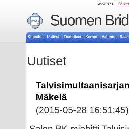
Suomeksi |
På sv
Suomen Bridg
Kilpailut
Uutiset
Tiedotteet
Kerhot
Hallinto
Sään
Uutiset
Talvisimultaanisarjan
Mäkelä
(2015-05-28 16:51:45)
Salon BK miehitti Talvis