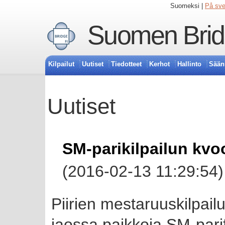
Suomeksi |
På sv
Suomen Bridg
Kilpailut
Uutiset
Tiedotteet
Kerhot
Hallinto
Sään
Uutiset
SM-parikilpailun kvoo
(2016-02-13 11:29:54)
Piirien mestaruuskilpailu
jaossa paikkoja SM-parif