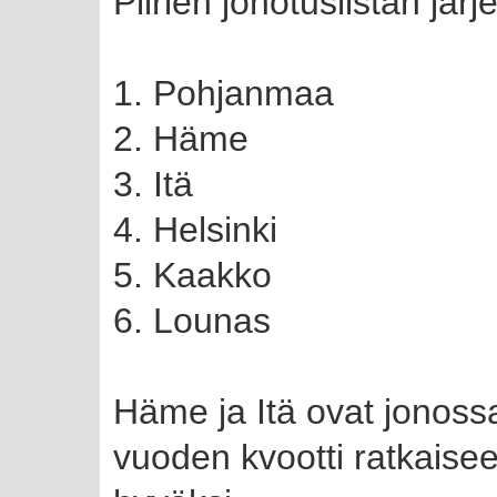
Piirien jonotuslistan jär
1. Pohjanmaa
2. Häme
3. Itä
4. Helsinki
5. Kaakko
6. Lounas
Häme ja Itä ovat jonossa
vuoden kvootti ratkaise