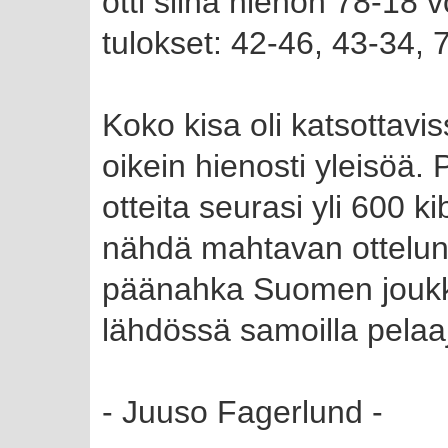
otti siinä hienon 78-18 v
tulokset: 42-46, 43-34, 
Koko kisa oli katsottavi
oikein hienosti yleisöä.
otteita seurasi yli 600 ki
nähdä mahtavan ottelun, 
päänahka Suomen joukkue
lähdössä samoilla pelaaj
- Juuso Fagerlund -