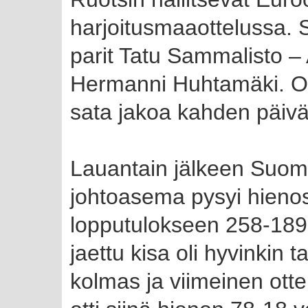
harjoitusmaaottelussa.
parit Tatu Sammalisto – 
Hermanni Huhtamäki. Ott
sata jakoa kahden päivä
Lauantain jälkeen Suomi
johtoasema pysyi hienos
lopputulokseen 258-189.
jaettu kisa oli hyvinkin 
kolmas ja viimeinen otte