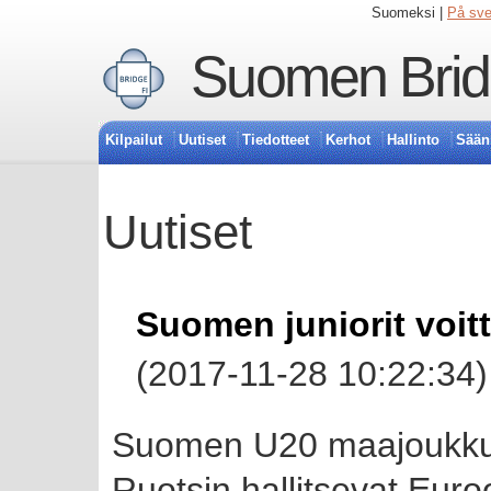
Suomeksi |
På sv
Suomen Bridg
Kilpailut
Uutiset
Tiedotteet
Kerhot
Hallinto
Sään
Uutiset
Suomen juniorit voit
(2017-11-28 10:22:34)
Suomen U20 maajoukkue
Ruotsin hallitsevat Eur