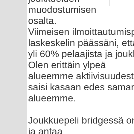
muodostumisen
osalta.
Viimeisen ilmoittautumis
laskeskelin päässäni, ett
yli 60% pelaajista ja jou
Olen erittäin ylpeä
alueemme aktiivisuudest
saisi kasaan edes saman
alueemme.
Joukkuepeli bridgessä on
ja antaa