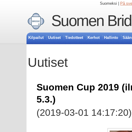
Suomeksi |
På sv
Suomen Bridg
Kilpailut
Uutiset
Tiedotteet
Kerhot
Hallinto
Sään
Uutiset
Suomen Cup 2019 (il
5.3.)
(2019-03-01 14:17:20)