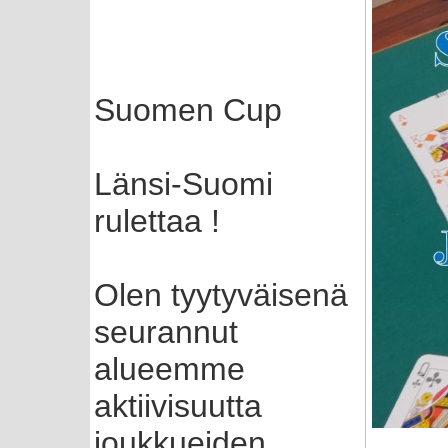
Suomen Cup
Länsi-Suomi
rulettaa !
Olen tyytyväisenä
seurannut
alueemme
aktiivisuutta
joukkueiden