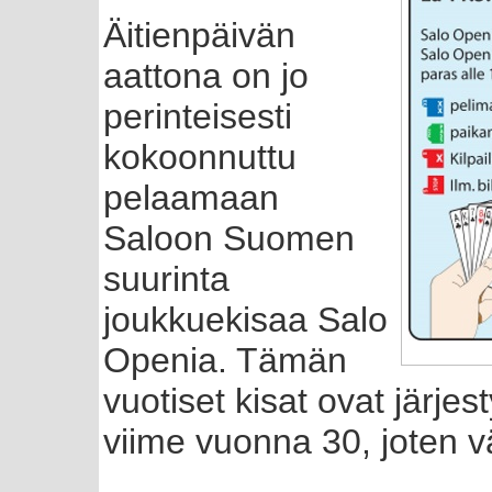
Äitienpäivän
aattona on jo
perinteisesti
kokoonnuttu
pelaamaan
Saloon Suomen
suurinta
joukkuekisaa Salo
Openia. Tämän
vuotiset kisat ovat järje
viime vuonna 30, joten vä