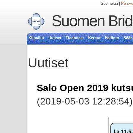
Suomeksi |
På sv
Suomen Bridg
Kilpailut
Uutiset
Tiedotteet
Kerhot
Hallinto
Sään
Uutiset
Salo Open 2019 kuts
(2019-05-03 12:28:54)