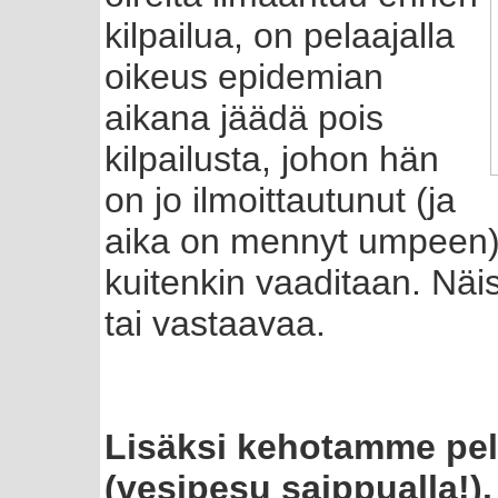
kilpailua, on pelaajalla
oikeus epidemian
aikana jäädä pois
kilpailusta, johon hän
on jo ilmoittautunut (ja
aika on mennyt umpeen). 
kuitenkin vaaditaan. Näist
tai vastaavaa.
Lisäksi kehotamme pel
(vesipesu saippualla!).