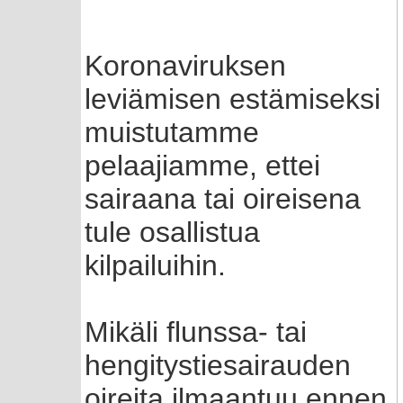
Koronaviruksen
leviämisen estämiseksi
muistutamme
pelaajiamme, ettei
sairaana tai oireisena
tule osallistua
kilpailuihin.
Mikäli flunssa- tai
hengitystiesairauden
oireita ilmaantuu ennen