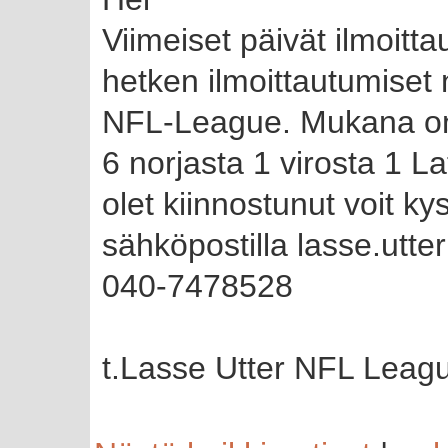
Viimeiset päivät ilmoit
hetken ilmoittautumiset n
NFL-League. Mukana on 
6 norjasta 1 virosta 1 L
olet kiinnostunut voit ky
sähköpostilla lasse.utte
040-7478528
t.Lasse Utter NFL Lea