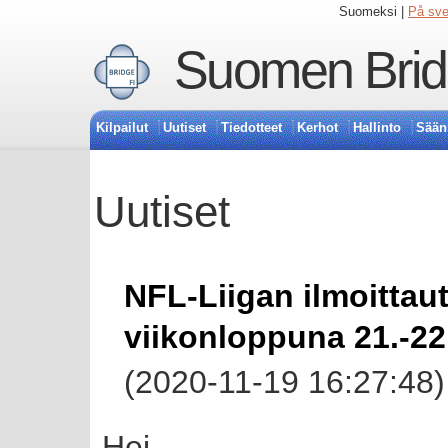
Suomeksi |
På sv
Suomen Bridg
Kilpailut
Uutiset
Tiedotteet
Kerhot
Hallinto
Sään
Uutiset
NFL-Liigan ilmoitta
viikonloppuna 21.-22
(2020-11-19 16:27:48)
Hei