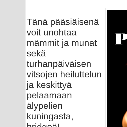
Tänä pääsiäisenä
voit unohtaa
mämmit ja munat
sekä
turhanpäiväisen
vitsojen heiluttelun
ja keskittyä
pelaamaan
älypelien
kuningasta,
bridgeä!