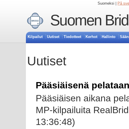
Suomeksi |
På sv
Suomen Bridg
Kilpailut
Uutiset
Tiedotteet
Kerhot
Hallinto
Sään
Uutiset
Pääsiäisenä pelataa
Pääsiäisen aikana pela
MP-kilpailuita RealBr
13:36:48)