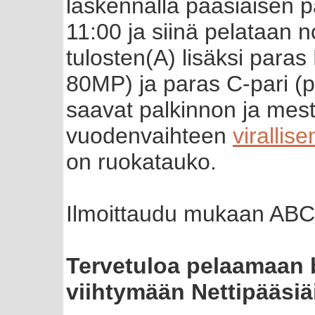
laskennalla pääsiäisen pä
11:00 ja siinä pelataan 
tulosten(A) lisäksi paras 
80MP) ja paras C-pari (p
saavat palkinnon ja mest
vuodenvaihteen
virallis
on ruokatauko.
Ilmoittaudu mukaan ABC
Tervetuloa pelaamaan b
viihtymään Nettipääsiä