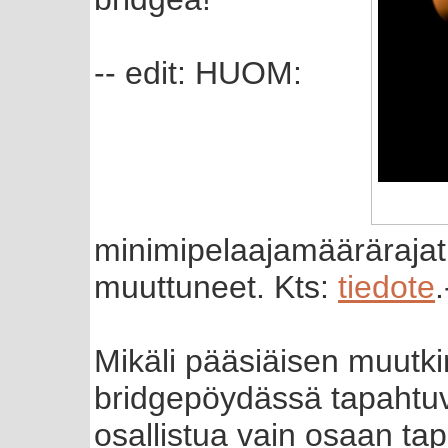
-- edit: HUOM:
minimipelaajamäärärajat 
muuttuneet. Kts:
tiedote
.
Mikäli pääsiäisen muutk
bridgepöydässä tapahtuvat
osallistua vain osaan ta