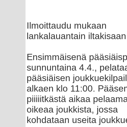
Ilmoittaudu mukaan
lankalauantain iltakisaa
Ensimmäisenä pääsiäisp
sunnuntaina 4.4., pelata
pääsiäisen joukkuekilpai
alkaen klo 11:00. Pääs
piiiiitkästä aikaa pelaam
oikeaa joukkista, jossa
kohdataan useita joukku