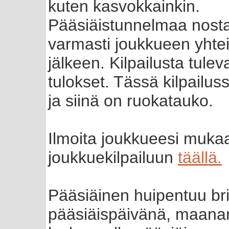
kuten kasvokkainkin.
Pääsiäistunnelmaa nosta
varmasti joukkueen yhtei
jälkeen. Kilpailusta tule
tulokset. Tässä kilpailu
ja siinä on ruokatauko.
Ilmoita joukkueesi muka
joukkuekilpailuun
täällä.
Pääsiäinen huipentuu br
pääsiäispäivänä, maanan