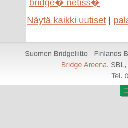
bridge� netiss�
Näytä kaikki uutiset
|
pal
Suomen Bridgeliitto - Finlands 
Bridge Areena
, SBL,
Tel.