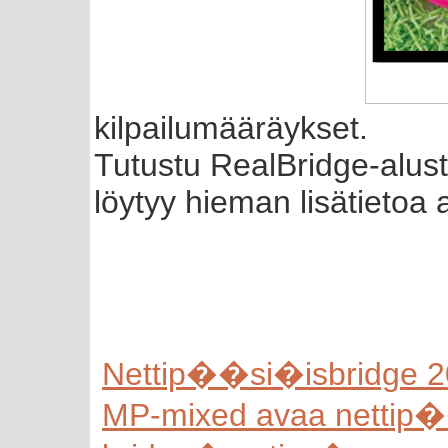
kilpailumääräykset.
Tutustu RealBridge-alus
löytyy hieman lisätietoa 
Nettip��si�isbridge 
MP-mixed avaa nettip�