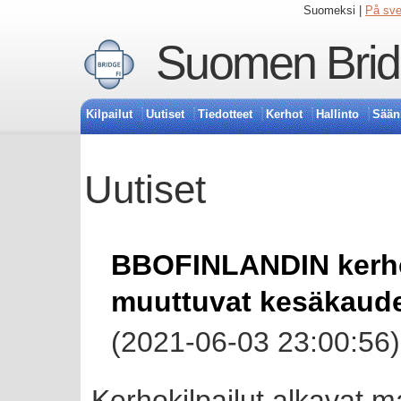
Suomeksi |
På sv
Suomen Bridg
Kilpailut
Uutiset
Tiedotteet
Kerhot
Hallinto
Sään
Uutiset
BBOFINLANDIN kerhok
muuttuvat kesäkaude
(2021-06-03 23:00:56)
Kerhokilpailut alkavat m