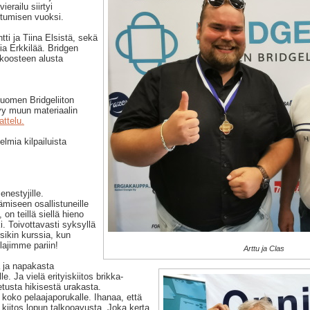
ierailu siirtyi
astumisen vuoksi.
tti ja Tiina Elsistä, sekä
ia Erkkilää. Bridgen
 koosteen alusta
Suomen Bridgeliiton
tyy muun materiaalin
attelu.
elmia kilpailuista
enestyjille.
ämiseen osallistuneille
 on teillä siellä hieno
. Toivottavasti syksyllä
ksikin kurssia, kun
lajimme pariin!
Arttu ja Clas
a ja napakasta
e. Ja vielä erityiskiitos brikka-
tusta hikisestä urakasta.
 koko pelaajaporukalle. Ihanaa, että
ja kiitos lopun talkooavusta. Joka kerta