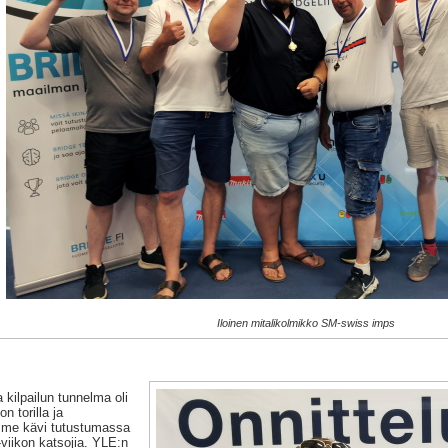
Iloinen mitalikolmikko SM-swiss imps
a kilpailun tunnelma oli
on torilla ja
imme kävi tutustumassa
-viikon katsojia. YLE:n