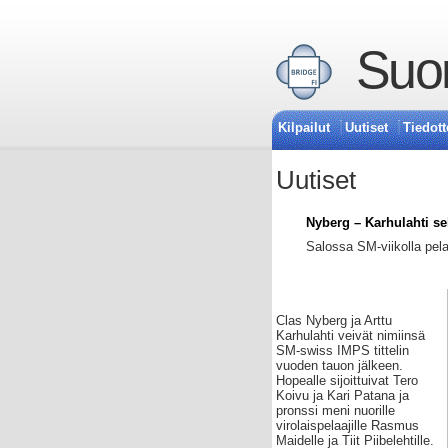
Suom
Kilpailut
Uutiset
Tiedott
Uutiset
Nyberg – Karhulahti se
Salossa SM-viikolla pela
Clas Nyberg ja Arttu
Karhulahti veivät nimiinsä
SM-swiss IMPS tittelin
vuoden tauon jälkeen.
Hopealle sijoittuivat Tero
Koivu ja Kari Patana ja
pronssi meni nuorille
virolaispelaajille Rasmus
Maidelle ja Tiit Piibelehtille.