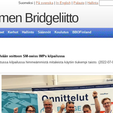
Suomeksi |
På svenska
|
In English
|
Palaute
|
Hallinta
en Bridgeliitto
eet
Kerhot
Hallinto
Säännöt
Koulutus
BBOFinland
lvään voittoon SM-swiss IMPs kilpailussa
tussa kilpailussa himmeämmistä mitaleista käytiin tiukempi taisto. (2022-07-