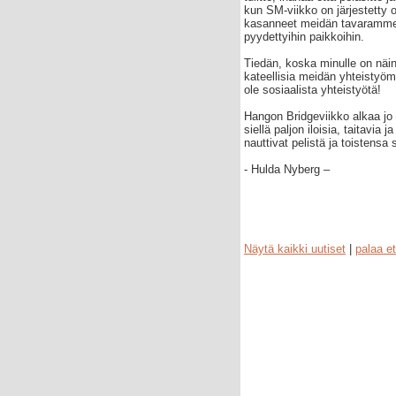
kun SM-viikko on järjestetty 
kasanneet meidän tavaramme e
pyydettyihin paikkoihin.
Tiedän, koska minulle on näin 
kateellisia meidän yhteistyö
ole sosiaalista yhteistyötä!
Hangon Bridgeviikko alkaa jo 
siellä paljon iloisia, taitavia 
nauttivat pelistä ja toistensa 
- Hulda Nyberg –
Näytä kaikki uutiset
|
palaa et