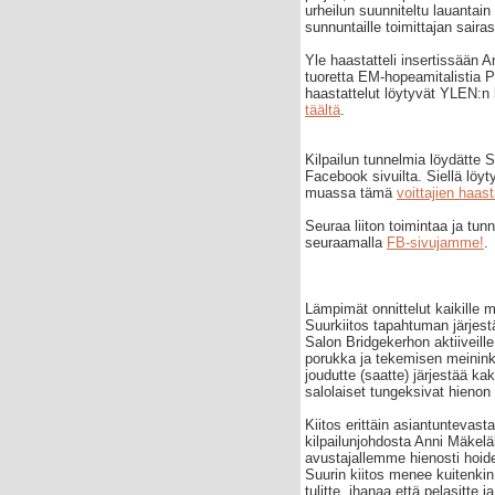
urheilun suunniteltu lauantain v
sunnuntaille toimittajan sair
Yle haastatteli insertissään An
tuoretta EM-hopeamitalistia P
haastattelut löytyvät YLEN:n
täältä
.
Kilpailun tunnelmia löydätte 
Facebook sivuilta. Siellä löy
muassa tämä
voittajien haast
Seuraa liiton toimintaa ja tunn
seuraamalla
FB-sivujamme!
.
Lämpimät onnittelut kaikille m
Suurkiitos tapahtuman järjest
Salon Bridgekerhon aktiiveille,
porukka ja tekemisen meininki
joudutte (saatte) järjestää ka
salolaiset tungeksivat hienon 
Kiitos erittäin asiantuntevast
kilpailunjohdosta Anni Mäkeläll
avustajallemme hienosti hoide
Suurin kiitos menee kuitenkin
tulitte, ihanaa että pelasitte 