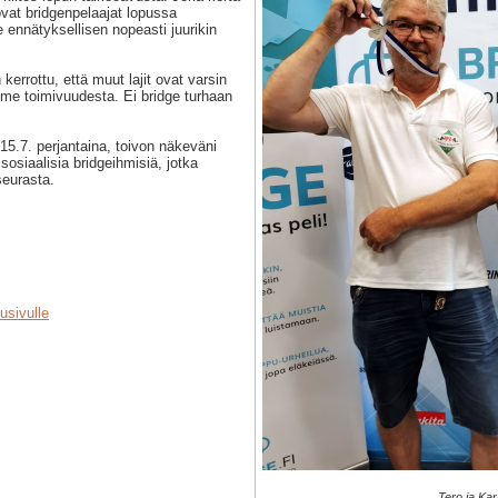
ovat bridgenpelaajat lopussa
nnätyksellisen nopeasti juurikin
kerrottu, että muut lajit ovat varsin
mme toimivuudesta. Ei bridge turhaan
15.7. perjantaina, toivon näkeväni
ja sosiaalisia bridgeihmisiä, jotka
seurasta.
usivulle
Tero ja Kar