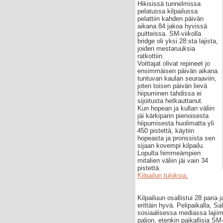
Hikisissä tunnelmissa
pelatussa kilpailussa
pelattiin kahden päivän
aikana 84 jakoa hyvissä
puitteissa. SM-viikolla
bridge oli yksi 28:sta lajista,
joiden mestaruuksia
ratkottiin.
Voittajat olivat repineet jo
ensimmäisen päivän aikana
tuntuvan kaulan seuraaviin,
joten toisen päivän lievä
hiipuminen tahdissa ei
sijoitusta hetkauttanut.
Kun hopean ja kullan väliin
jäi kärkiparin pienoisesta
hiipumisesta huolimatta yli
450 pistettä, käytiin
hopeasta ja pronssista sen
sijaan kovempi kilpailu.
Lopulta himmeämpien
mitalien väliin jäi vain 34
pistettä.
Kilpailun tuloksia.
Kilpailuun osallistui 28 paria j
erittäin hyvä. Pelipaikalla, Sal
sosiaalisessa mediassa laji
paljon, etenkin paikallisia SM