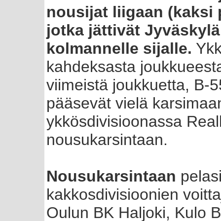
nousijat liigaan (kaksi 
jotka jättivät Jyväsky
kolmannelle sijalle.
Ykk
kahdeksasta joukkueesta
viimeistä joukkuetta, B-
pääsevät vielä karsimaa
ykkösdivisioonassa Real
nousukarsintaan.
Nousukarsintaan
pelasi
kakkosdivisioonien voitt
Oulun BK Haljoki, Kulo B