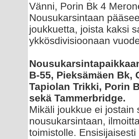
Vänni, Porin Bk 4 Meron
Nousukarsintaan pääsee
joukkuetta, joista kaksi 
ykkösdivisioonaan vuode
Nousukarsintapaikkaan 
B-55, Pieksämäen Bk, 
Tapiolan Trikki, Porin 
sekä Tammerbridge.
Mikäli joukkue ei jostai
nousukarsintaan, ilmoittak
toimistolle. Ensisijaisest