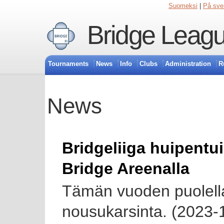
Suomeksi
|
På sve
Bridge Leagu
Tournaments
News
Info
Clubs
Administration
R
News
Bridgeliiga huipentu
Bridge Areenalla
Tämän vuoden puolella
nousukarsinta. (2023-