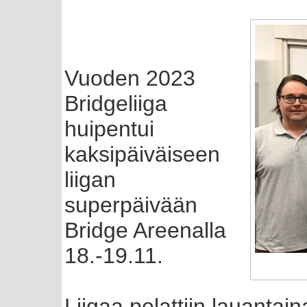
Vuoden 2023
Bridgeliiga
huipentui
kaksipäiväiseen
liigan
superpäivään
Bridge Areenalla
18.-19.11.
Liigaa pelattiin lauantain