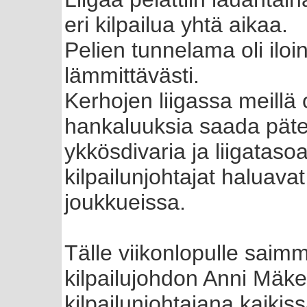
eri kilpailua yhtä aikaa.
Pelien tunnelama oli iloine
lämmittävästi.
Kerhojen liigassa meillä o
hankaluuksia saada pätev
ykkösdivaria ja liigatasoa
kilpailunjohtajat haluav
joukkueissa.
Tälle viikonlopulle saim
kilpailujohdon Anni Mäke
kilpailunjohtajana kaikis