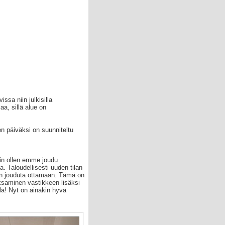
sa niin julkisilla
aa, sillä alue on
en päiväksi on suunniteltu
in ollen emme joudu
. Taloudellisesti uuden tilan
min jouduta ottamaan. Tämä on
aksaminen vastikkeen lisäksi
lla! Nyt on ainakin hyvä