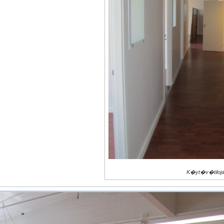
K�yt�v�tiloj