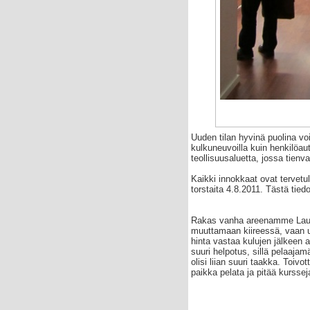
Uuden tilan hyvinä puolina vo
kulkuneuvoilla kuin henkilöaut
teollisuusaluetta, jossa tienva
Kaikki innokkaat ovat tervetul
torstaita 4.8.2011. Tästä tie
Rakas vanha areenamme Lautt
muuttamaan kiireessä, vaan uu
hinta vastaa kulujen jälkeen 
suuri helpotus, sillä pelaaja
olisi liian suuri taakka. Toiv
paikka pelata ja pitää kurssej