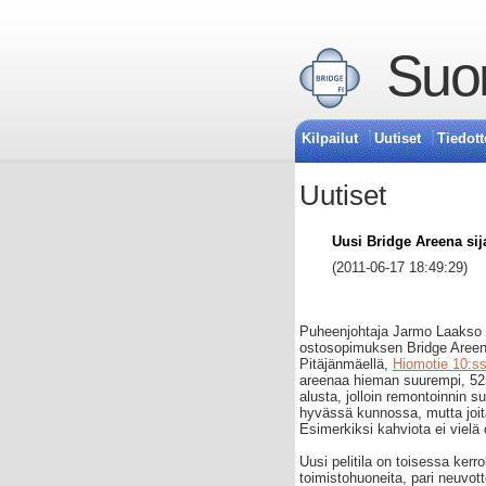
Suom
Kilpailut
Uutiset
Tiedott
Uutiset
Uusi Bridge Areena s
(2011-06-17 18:49:29)
Puheenjohtaja Jarmo Laakso on
ostosopimuksen Bridge Areena
Pitäjänmäellä,
Hiomotie 10:s
areenaa hieman suurempi, 52
alusta, jolloin remontoinnin su
hyvässä kunnossa, mutta joitai
Esimerkiksi kahviota ei vielä 
Uusi pelitila on toisessa kerr
toimistohuoneita, pari neuvotte