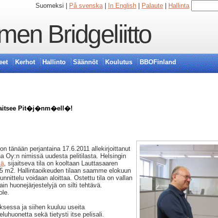
Suomeksi |
På svenska
|
In English
|
Palaute
|
Hallinta
en Bridgeliitto
eet
Kerhot
Hallinto
Säännöt
Koulutus
BBOFinland
ijaitsee Pit�j�nm�ell�!
 tänään perjantaina 17.6.2011 allekirjoittanut
 Oy:n nimissä uudesta pelitilasta. Helsingin
sä
, sijaitseva tila on kooltaan Lauttasaaren
5 m2. Hallintaoikeuden tilaan saamme elokuun
unnittelu voidaan aloittaa. Ostettu tila on vallan
n huonejärjestelyjä on silti tehtävä.
ole.
oksessa ja siihen kuuluu useita
luhuonetta sekä tietysti itse pelisali.