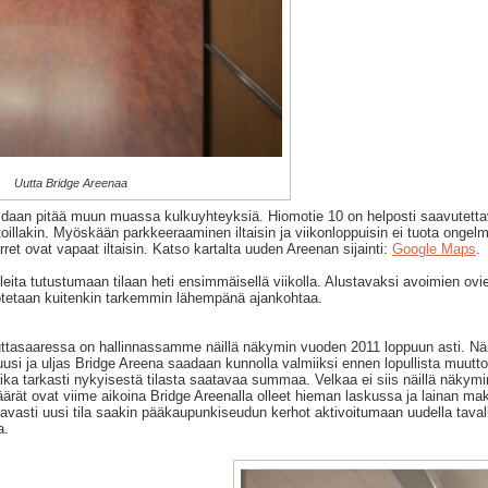
Uutta Bridge Areenaa
idaan pitää muun muassa kulkuyhteyksiä. Hiomotie 10 on helposti saavutettavis
oillakin. Myöskään parkkeeraaminen iltaisin ja viikonloppuisin ei tuota ongelm
rret ovat vapaat iltaisin. Katso kartalta uuden Areenan sijainti:
Google Maps
.
leita tutustumaan tilaan heti ensimmäisellä viikolla. Alustavaksi avoimien ovi
dotetaan kuitenkin tarkemmin lähempänä ajankohtaa.
asaaressa on hallinnassamme näillä näkymin vuoden 2011 loppuun asti. Nä
si ja uljas Bridge Areena saadaan kunnolla valmiiksi ennen lopullista muuttoa
aika tarkasti nykyisestä tilasta saatavaa summaa. Velkaa ei siis näillä näky
määrät ovat viime aikoina Bridge Areenalla olleet hieman laskussa ja lainan m
ottavasti uusi tila saakin pääkaupunkiseudun kerhot aktivoitumaan uudella tava
a.