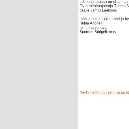
Liitteenä jutussa on ottamiani
Oy:n toimitusjohtaja Tuomo 
päälle Jarmo Laaksoa.
Innolla uusia tuulia kohti ja 
Hulda Ahonen
toiminnanjohtaja
Suomen Bridgeliitto ry.
Näytä kaikki uutiset
|
palaa et