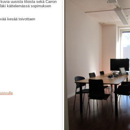
 kuvia uusista tiloista sekä Carron
Mäki kättelemässä sopimuksen
hyvää kesää toivottaen
usivulle