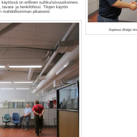
i käytössä on erillinen suihku/siivouskomero.
 tavara- ja henkilöhissi. Tilojen käytön
an mahdollisimman pikaisesti.
Sopimus Bridge Are