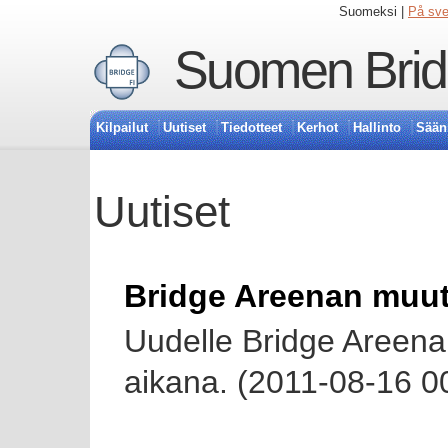
Suomeksi |
På sv
Suomen Bridg
Kilpailut
Uutiset
Tiedotteet
Kerhot
Hallinto
Sään
Uutiset
Bridge Areenan muut
Uudelle Bridge Areena
aikana. (2011-08-16 0