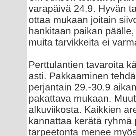
varapäivä 24.9. Hyvän t
ottaa mukaan joitain siiv
hankitaan paikan päälle, 
muita tarvikkeita ei varmas
Perttulantien tavaroita k
asti. Pakkaaminen tehdää
perjantain 29.-30.9 aik
pakattava mukaan. Muutto
alkuviikosta. Kaikkien a
kannattaa kerätä ryhmä 
tarpeetonta menee myös 