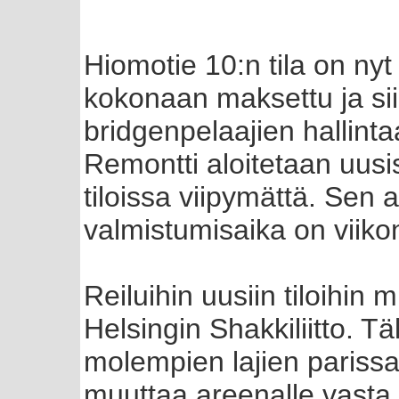
Hiomotie 10:n tila on nyt
kokonaan maksettu ja sii
bridgenpelaajien hallinta
Remontti aloitetaan uusi
tiloissa viipymättä. Sen 
valmistumisaika on viiko
Reiluihin uusiin tiloih
Helsingin Shakkiliitto. Tä
molempien lajien pariss
muuttaa areenalle vast