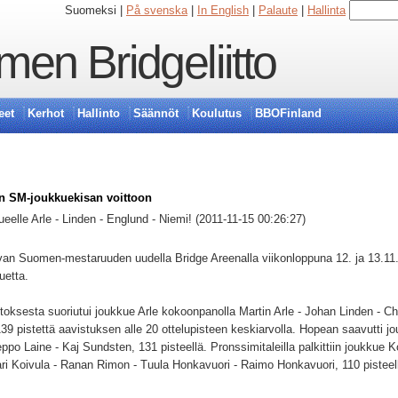
Suomeksi |
På svenska
|
In English
|
Palaute
|
Hallinta
en Bridgeliitto
eet
Kerhot
Hallinto
Säännöt
Koulutus
BBOFinland
en SM-joukkuekisan voittoon
ueelle Arle - Linden - Englund - Niemi! (2011-11-15 00:26:27)
ilvan Suomen-mestaruuden uudella Bridge Areenalla viikonloppuna 12. ja 13.11
uetta.
toksesta suoriutui joukkue Arle kokoonpanolla Martin Arle - Johan Linden - Ch
139 pistettä aavistuksen alle 20 ottelupisteen keskiarvolla. Hopean saavutti 
ppo Laine - Kaj Sundsten, 131 pisteellä. Pronssimitaleilla palkittiin joukkue 
ri Koivula - Ranan Rimon - Tuula Honkavuori - Raimo Honkavuori, 110 pisteel