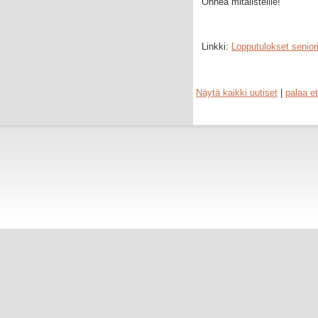
Onnea mitalisteille!
Linkki:
Lopputulokset senio
Näytä kaikki uutiset
|
palaa et