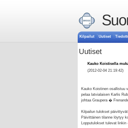
Suom
Kilpailut
Uutiset
Tiedott
Uutiset
Kauko Koistisella muk
(2012-02-04 21:19:42)
Kauko Koistinen osallistuu 
pelaa latvialaisen Karlis Rubi
johtaa Graupera � Frenandez
Kilpailun tulokset päivittyvä
Päivittäinen tilanne löytyy 
Lopputulokset tulevat linkin 