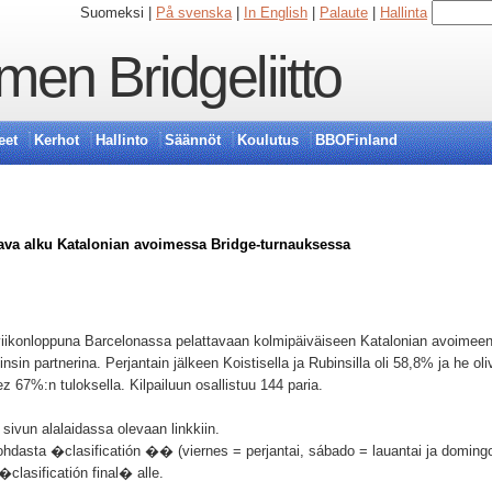
Suomeksi |
På svenska
|
In English
|
Palaute
|
Hallinta
en Bridgeliitto
eet
Kerhot
Hallinto
Säännöt
Koulutus
BBOFinland
ava alku Katalonian avoimessa Bridge-turnauksessa
viikonloppuna Barcelonassa pelattavaan kolmipäiväiseen Katalonian avoimeen p
nsin partnerina. Perjantain jälkeen Koistisella ja Rubinsilla oli 58,8% ja he oliv
 67%:n tuloksella. Kilpailuun osallistuu 144 paria.
t sivun alalaidassa olevaan linkkiin.
kohdasta �clasificatión �� (viernes = perjantai, sábado = lauantai ja doming
�clasificatión final� alle.