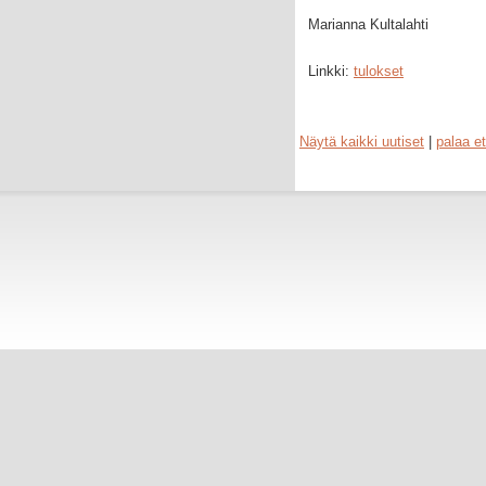
Marianna Kultalahti
Linkki:
tulokset
Näytä kaikki uutiset
|
palaa et