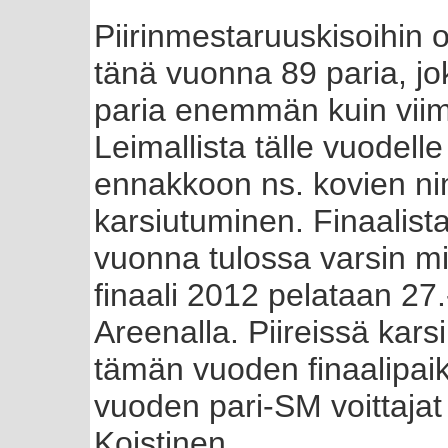
Piirinmestaruuskisoihin os
tänä vuonna 89 paria, jo
paria enemmän kuin vii
Leimallista tälle vuodelle 
ennakkoon ns. kovien n
karsiutuminen. Finaalist
vuonna tulossa varsin mi
finaali 2012 pelataan 27
Areenalla. Piireissä kars
tämän vuoden finaalipaik
vuoden pari-SM voittaja
Koistinen.