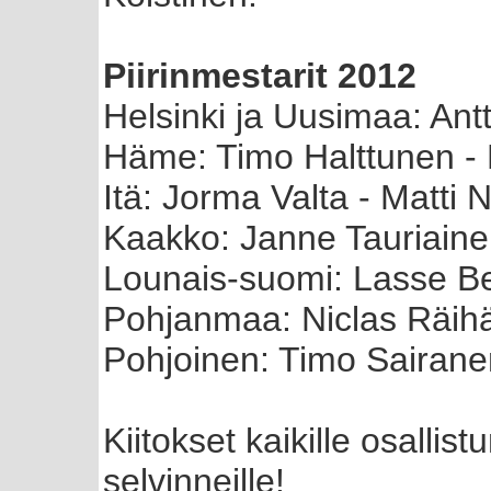
Piirinmestarit 2012
Helsinki ja Uusimaa: Ant
Häme: Timo Halttunen -
Itä: Jorma Valta - Matti 
Kaakko: Janne Tauriain
Lounais-suomi: Lasse Be
Pohjanmaa: Niclas Räihä
Pohjoinen: Timo Sairan
Kiitokset kaikille osallistu
selvinneille!