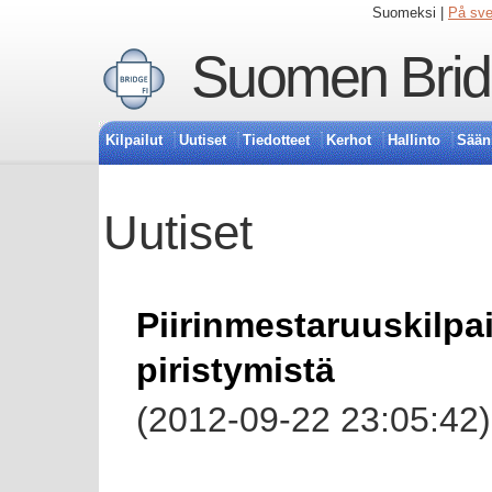
Suomeksi |
På sv
Suomen Bridg
Kilpailut
Uutiset
Tiedotteet
Kerhot
Hallinto
Sään
Uutiset
Piirinmestaruuskilpai
piristymistä
(2012-09-22 23:05:42)