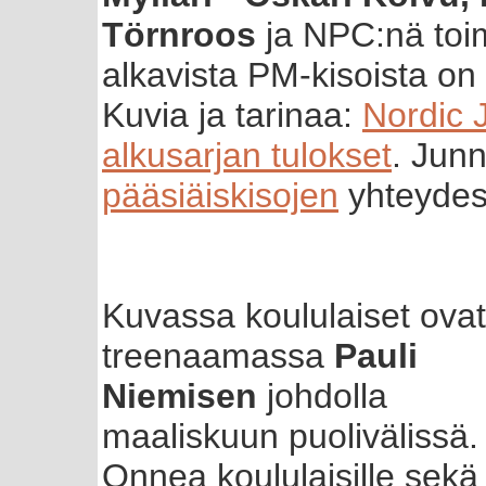
Törnroos
ja NPC:nä toi
alkavista PM-kisoista o
Kuvia ja tarinaa:
Nordic 
alkusarjan tulokset
. Jun
pääsiäiskisojen
yhteydes
Kuvassa koululaiset ovat
treenaamassa
Pauli
Niemisen
johdolla
maaliskuun puolivälissä.
Onnea koululaisille sekä