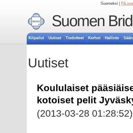
Suomeksi |
På sv
Suomen Bridg
Kilpailut
Uutiset
Tiedotteet
Kerhot
Hallinto
Sään
Uutiset
Koululaiset pääsiäis
kotoiset pelit Jyväs
(2013-03-28 01:28:52)