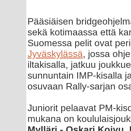
Pääsiäisen bridgeohjelm
sekä kotimaassa että kan
Suomessa pelit ovat peri
Jyväskylässä
, jossa ohj
iltakisalla, jatkuu joukkue
sunnuntain IMP-kisalla ja
osuvaan Rally-sarjan os
Juniorit pelaavat PM-ki
mukana on koululaisjouk
Mylläri - Oskari Koivu