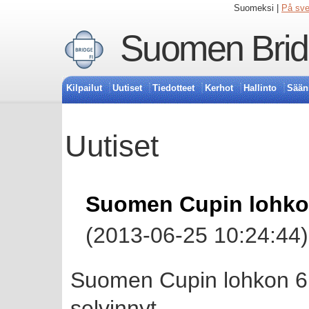
Suomeksi |
På sv
Suomen Bridg
Kilpailut
Uutiset
Tiedotteet
Kerhot
Hallinto
Sään
Uutiset
Suomen Cupin lohko 6 
(2013-06-25 10:24:44)
Suomen Cupin lohkon 6 ( 
selvinnyt