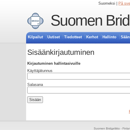
Suomeksi |
På sv
Suomen Bridg
Kilpailut
Uutiset
Tiedotteet
Kerhot
Hallinto
Sään
Sisäänkirjautuminen
Kirjautuminen hallintasivuille
Käyttäjätunnus
Salasana
Suomen Bridgeliitto - Finl