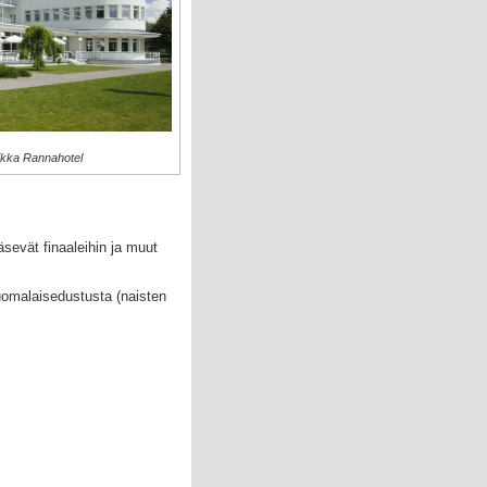
aikka Rannahotel
sevät finaaleihin ja muut
uomalaisedustusta (naisten