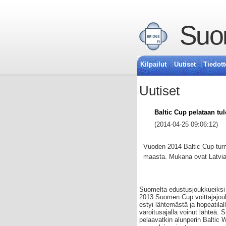
Suom
Kilpailut
Uutiset
Tiedott
Uutiset
Baltic Cup pelataan t
(2014-04-25 09:06:12)
Vuoden 2014 Baltic Cup turn
maasta. Mukana ovat Latvia,
Suomelta edustusjoukkueiksi 
2013 Suomen Cup voittajajou
estyi lähtemästä ja hopeatila
varoitusajalla voinut lähteä
pelaavatkin alunperin Baltic 