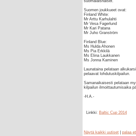
suomalaisnaiset.
Suomen joukkueet ovat:
Finland White:
Mr Arttu Karhulahti
Mr Vesa Fagerlund
Mr Kari Patana
Mr Juho Granström
Finland Blue:
Ms Hulda Ahonen
Ms Pia Erkkilä
Ms Elina Laukkanen
Ms Jonna Kaminen
Launataina pelataan alkukarsi
pelaavat lohdutuskilpailun.
Samanaikaisesti pelataan myö
kilpailun ilmoittautumisaika pä
-H.A.-
Linkki:
Baltic Cup 2014
Näytä kaikki uutiset
|
palaa et