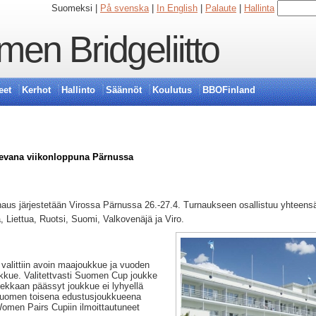
Suomeksi |
På svenska
|
In English
|
Palaute
|
Hallinta
en Bridgeliitto
eet
Kerhot
Hallinto
Säännöt
Koulutus
BBOFinland
ulevana viikonloppuna Pärnussa
aus järjestetään Virossa Pärnussa 26.-27.4. Turnaukseen osallistuu yhteens
 Liettua, Ruotsi, Suomi, Valkovenäjä ja Viro.
valittiin avoin maajoukkue ja vuoden
kkue. Valitettvasti Suomen Cup joukke
llekkaan päässyt joukkue ei lyhyellä
. Suomen toisena edustusjoukkueena
Women Pairs Cupiin ilmoittautuneet