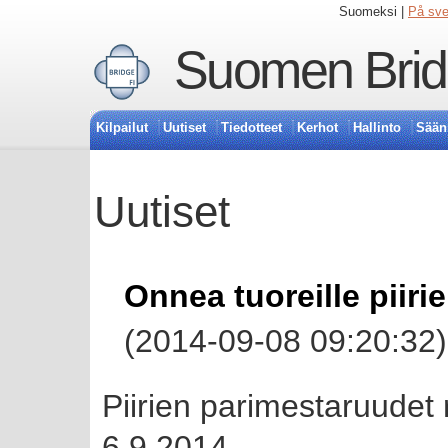
Suomeksi |
På sv
Suomen Bridg
Kilpailut
Uutiset
Tiedotteet
Kerhot
Hallinto
Sään
Uutiset
Onnea tuoreille piirie
(2014-09-08 09:20:32)
Piirien parimestaruudet
6.9.2014.