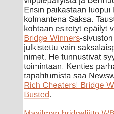
vilppiepäilyistä ja Bermu
Ensin paikastaan luopui 
kolmantena Saksa. Taust
kohtaan esitetyt epäilyt vi
Bridge Winners
-sivuston 
julkistettu vain saksalai
nimet. He tunnustivat sy
toimintaan. Kenties par
tapahtumista saa Newswe
Rich Cheaters! Bridge W
Busted
.
Maailman bridgeliitto W