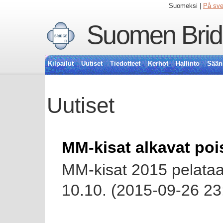
Suomeksi |
På sv
Suomen Bridg
Kilpailut
Uutiset
Tiedotteet
Kerhot
Hallinto
Sään
Uutiset
MM-kisat alkavat poi
MM-kisat 2015 pelataa
10.10. (2015-09-26 23