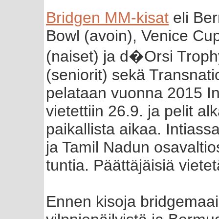
Bridgen MM-kisat
eli Be
Bowl (avoin), Venice Cu
(naiset) ja d�Orsi Troph
(seniorit) sekä Transnati
pelataan vuonna 2015 In
vietettiin 26.9. ja pelit 
paikallista aikaa. Intias
ja Tamil Nadun osavalti
tuntia. Päättäjäisiä viete
Ennen kisoja bridgemaai