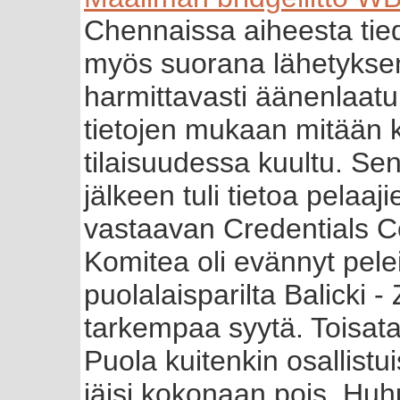
Chennaissa aiheesta tiedo
myös suorana lähetyksen
harmittavasti äänenlaatu
tietojen mukaan mitään k
tilaisuudessa kuultu. Sen
jälkeen tuli tietoa pela
vastaavan Credentials C
Komitea oli evännyt pele
puolalaisparilta Balicki 
tarkempaa syytä. Toisatai
Puola kuitenkin osallistu
jäisi kokonaan pois. Hu