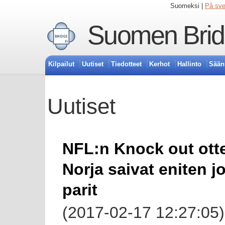
Suomeksi |
På sv
Suomen Bridg
Kilpailut
Uutiset
Tiedotteet
Kerhot
Hallinto
Sään
Uutiset
NFL:n Knock out otte
Norja saivat eniten j
parit
(2017-02-17 12:27:05)