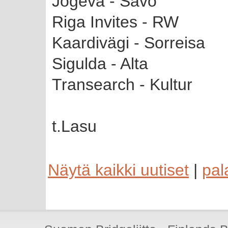
Jogeva - Savo
Riga Invites - RW
Kaardivägi - Sorreisa
Sigulda - Alta
Transearch - Kultur
t.Lasu
Näytä kaikki uutiset
|
pal