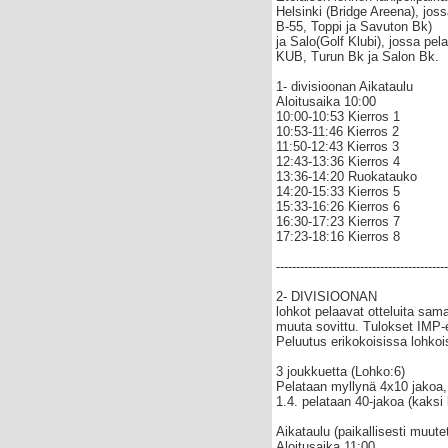
Helsinki (Bridge Areena), joss
B-55, Toppi ja Savuton Bk)
ja Salo(Golf Klubi), jossa pel
KUB, Turun Bk ja Salon Bk.
1- divisioonan Aikataulu
Aloitusaika 10:00
10:00-10:53 Kierros 1
10:53-11:46 Kierros 2
11:50-12:43 Kierros 3
12:43-13:36 Kierros 4
13:36-14:20 Ruokatauko
14:20-15:33 Kierros 5
15:33-16:26 Kierros 6
16:30-17:23 Kierros 7
17:23-18:16 Kierros 8
-------------------------------------------
2- DIVISIOONAN
lohkot pelaavat otteluita sama
muuta sovittu. Tulokset IMP-e
Peluutus erikokoisissa lohko
3 joukkuetta (Lohko:6)
Pelataan myllynä 4x10 jakoa,
1.4. pelataan 40-jakoa (kaksi 
Aikataulu (paikallisesti muute
Aloitusaika 11:00