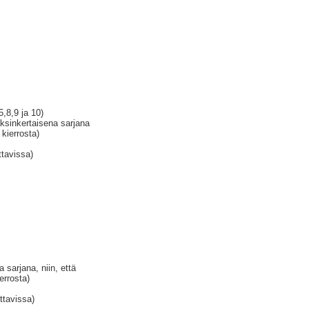
5,8,9 ja 10)
ksinkertaisena sarjana
kierrosta)
ttavissa)
 sarjana, niin, että
errosta)
ttavissa)