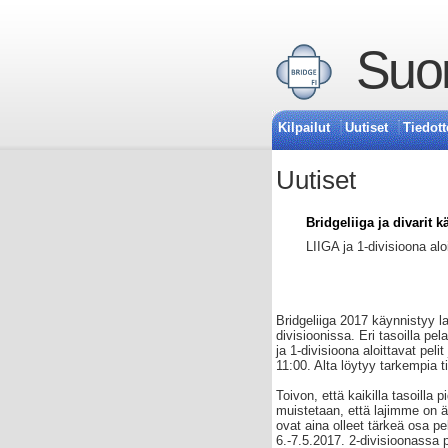
Suom
Kilpailut
Uutiset
Tiedott
Uutiset
Bridgeliiga ja divarit k
LIIGA ja 1-divisioona alo
Bridgeliiga 2017 käynnistyy lau
divisioonissa. Eri tasoilla pel
ja 1-divisioona aloittavat pelit
11:00. Alta löytyy tarkempia tie
Toivon, että kaikilla tasoilla 
muistetaan, että lajimme on 
ovat aina olleet tärkeä osa pel
6.-7.5.2017. 2-divisioonassa p