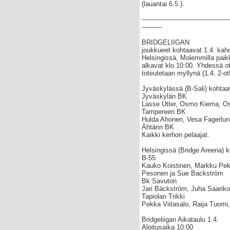
(lauantai 6.5.).
-------------------------------------------
----------
BRIDGELIIGAN
joukkueet kohtaavat 1.4. kah
Helsingissä, Molemmilla paikk
alkavat klo 10:00. Yhdessä ot
toteutetaan myllynä (1.4. 2-o
Jyväskylässä (B-Sali) kohtaa
Jyväskylän BK
Lasse Utter, Osmo Kiema, Os
Tampereen BK
Hulda Ahonen, Vesa Fagerlund
Ähtärin BK
Kaikki kerhon pelaajat.
Helsingissä (Bridge Areena) k
B-55
Kauko Koistinen, Markku Pekk
Pesonen ja Sue Backström
Bk Savuton
Jari Bäckström, Juha Saariko
Tapiolan Trikki
Pekka Viitasalo, Raija Tuomi
Bridgeliigan Aikataulu 1.4.
Aloitusaika 10:00