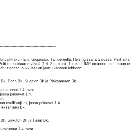
------------------------------------------------
llä paikkakunnalla Kuopiossa, Tampereella, Helsingissä ja Salossa. Pelit alk
elit toteutetaan myllynä (1.4. 2-ottelua). Tulokset IMP-eroineen toimitetaan o
-divisioonan joukkueet on jaettu kahteen lohkoon:
 Bk, Porin Bk, Kuopion Bk ja Pieksämäen Bk.
akkakunnat 1.4. ovat:
ossa pelaavat 1.4.
 Bk
an osallistujille), jossa pelaavat 1.4.
Pieksämäen Bk.
 Bk, Savuton Bk ja Turun Bk.
akkakunnat 1.4. ovat