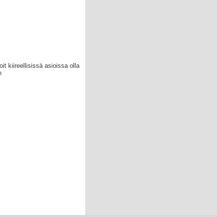
t kiireellisissä asioissa olla
n