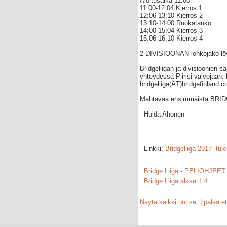
Aloitusaika 11:00
11:00-12:04 Kierros 1
12:06-13:10 Kierros 2
13:10-14:00 Ruokatauko
14:00-15:04 Kierros 3
15:06-16:10 Kierros 4
2 DIVISIOONAN lohkojako l
Bridgeliigan ja divisioonien s
yhteydessä Piirisi valvojaan
bridgeliiga(ÄT)bridgefinland.c
Mahtavaa ensimmäistä BRID
- Hulda Ahonen –
Linkki:
Bridgeliiga 2017 -tul
Bridge Liiga - PELIOHJEET
Bridge Liiga alkaa 1.4.
Näytä kaikki uutiset
|
palaa et