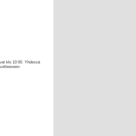
avat klo 10:00. Yhdessä
soitteeseen: