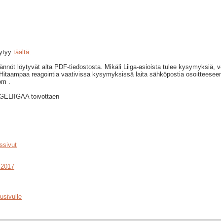
öytyy
täältä
.
äännöt löytyvät alta PDF-tiedostosta. Mikäli Liiga-asioista tulee kysymyksiä, voi
. Hitaampaa reagointia vaativissa kysymyksissä laita sähköpostia osoitteesee
om .
GELIIGAA toivottaen
ossivut
 2017
usivulle