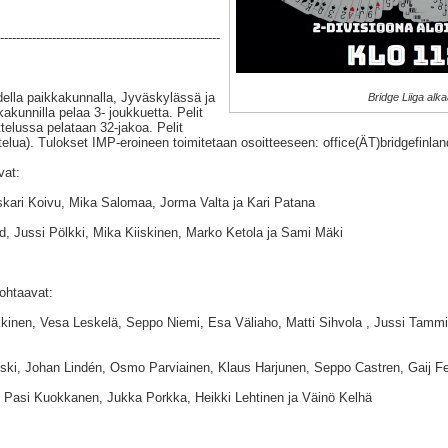
-------------------------------------------------------
della paikkakunnalla, Jyväskylässä ja
Bridge Liiga alka
akunnilla pelaa 3- joukkuetta. Pelit
telussa pelataan 32-jakoa. Pelit
ttelua). Tulokset IMP-eroineen toimitetaan osoitteeseen: office(ÄT)bridgefinla
vat:
kari Koivu, Mika Salomaa, Jorma Valta ja Kari Patana
, Jussi Pölkki, Mika Kiiskinen, Marko Ketola ja Sami Mäki
ohtaavat:
inen, Vesa Leskelä, Seppo Niemi, Esa Väliaho, Matti Sihvola , Jussi Tammi
ski, Johan Lindén, Osmo Parviainen, Klaus Harjunen, Seppo Castren, Gaij F
, Pasi Kuokkanen, Jukka Porkka, Heikki Lehtinen ja Väinö Kelhä