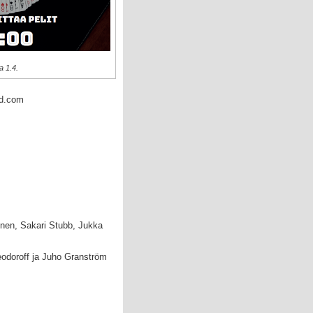
a 1.4.
nd.com
nen, Sakari Stubb, Jukka
eodoroff ja Juho Granström