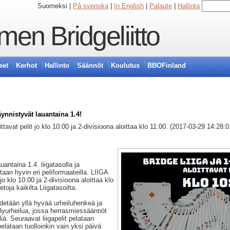
Suomeksi |
På svenska
|
In English
|
Palaute
|
Hallinta
en Bridgeliitto
eet
Kerhot
Hallinto
Säännöt
Koulutus
BBOFinland
äynnistyvät lauantaina 1.4!
ittavat pelit jo klo 10:00 ja 2-divisioona aloittaa klo 11:00. (2017-03-29 14:28:0
antaina 1.4. liigatasolla ja
ataan hyvin eri peliformaateilla. LIIGA
 jo klo 10:00 ja 2-divisioona aloittaa klo
toja kaikilta Liigatasoilta.
pidetään yllä hyvää urheiluhenkeä ja
älyurheilua, jossa herrasmiessäännöt
iä. Seuraavat liigapelit pelataan
elataan tuolloinkin vain yksi päivä