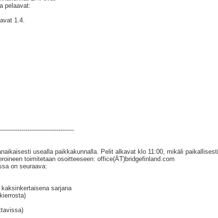
a pelaavat:
aavat 1.4.
--------------------------------------
naikaisesti usealla paikkakunnalla. Pelit alkavat klo 11:00, mikäli paikallisest
roineen toimitetaan osoitteeseen: office(ÄT)bridgefinland.com
issa on seuraava:
 kaksinkertaisena sarjana
kierrosta)
ttavissa)