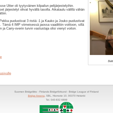
e Utter oli tyytyväinen kilpailun pelijärjestelyihin.
set järjestelyt olivat hyvällä tasolla. Aikataulu välillä vähän
tiin.
ekka puolustivat 3 ristiä -1 ja Kauko ja Jouko puolustivat
1. Tämä 4 IMP viimeisessä jaossa vaadittiin voittoon, sillä
an ja Carry-overin turvin vastustaja olisi vienyt voiton.
le
Balt
usivulle
Suomen Bridgeliitto - Finlands Bridgeförbund - Bridge League of Finland
Bridge Areena
, SBL, Hiomotie 10, 00370 Helsinki
Tel. 040-832 6899