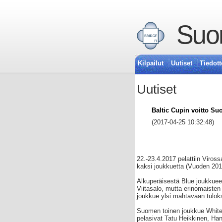
Suom
Kilpailut
Uutiset
Tiedott
Uutiset
Baltic Cupin voitto Su
(2017-04-25 10:32:48)
22.-23.4.2017 pelattiin Viros
kaksi joukkuetta (Vuoden 201
Alkuperäisestä Blue joukkuee
Viitasalo, mutta erinomaiste
joukkue ylsi mahtavaan tulokse
Suomen toinen joukkue White,
pelasivat Tatu Heikkinen, Ha