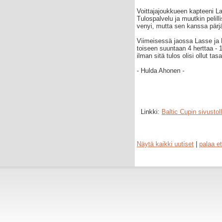
Voittajajoukkueen kapteeni Lass
Tulospalvelu ja muutkin pelilli
venyi, mutta sen kanssa pärjät
Viimeisessä jaossa Lasse ja P
toiseen suuntaan 4 herttaa - 
ilman sitä tulos olisi ollut tas
- Hulda Ahonen -
Linkki:
Baltic Cupin sivustol
Näytä kaikki uutiset
|
palaa et