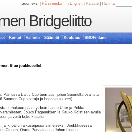
Suomeksi |
På svenska
|
In English
|
Palaute
|
Hallinta
en Bridgeliitto
eet
Kerhot
Hallinto
Säännöt
Koulutus
BBOFinland
omen Blue joukkueelle!
sa, Pärnussa Baltic Cup tuernaus, johon Suomelta osallistui
6 Suomen Cup voittaja ja hopeajoukkueet)
sta ei mukaan päässyt kuin Lasse Utter ja Pekka
n varamiesten, Jouko Paganuksen ja Kauko Koistisen avulla
en ja voitti koko kilpailun.
 jäi kilpailun alkusarjassa viimeiseksi. Joukkkueessa
nnu Ojanen, Osmo Parviainen ja Johan Linden.