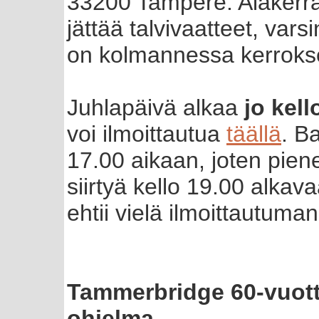
33200 Tampere. Alakerras
jättää talvivaatteet, vars
on kolmannessa kerroks
Juhlapäivä alkaa
jo kell
voi ilmoittautua
täällä
. B
17.00 aikaan, joten pien
siirtyä kello 19.00 alkava
ehtii vielä ilmoittautuma
Tammerbridge 60-vuotta
ohjelma