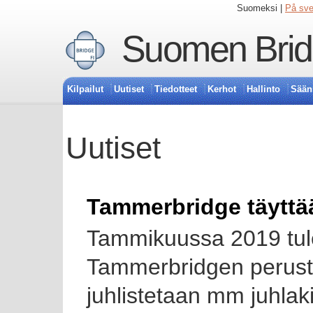
Suomeksi |
På sv
Suomen Bridg
Kilpailut
Uutiset
Tiedotteet
Kerhot
Hallinto
Sään
Uutiset
Tammerbridge täyttä
Tammikuussa 2019 tule
Tammerbridgen perust
juhlistetaan mm juhlakilp