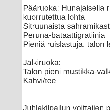
Pääruoka: Hunajaisella 
kuorrutettua lohta
Sitruunaista sahramikast
Peruna-bataattigratiinia
Pieniä ruislastuja, talon l
Jälkiruoka:
Talon pieni mustikka-val
Kahvi/tee
Juhlakilpailun voittajien