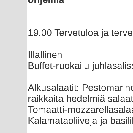
19.00 Tervetuloa ja terve
Illallinen
Buffet-ruokailu juhlasali
Alkusalaatit: Pestomarinoi
raikkaita hedelmiä salaat
Tomaatti-mozzarellasalaa
Kalamataoliiveja ja basil