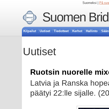
Suomeksi |
På sv
Suomen Bridg
Kilpailut
Uutiset
Tiedotteet
Kerhot
Hallinto
Sään
Uutiset
Ruotsin nuorelle mix
Latvia ja Ranska hopea
päätyi 22:lle sijalle. 