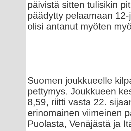
päivistä sitten tulisikin p
päädytty pelaamaan 12-ja
olisi antanut myöten myös
Suomen joukkueelle kilpai
pettymys. Joukkueen kes
8,59, riitti vasta 22. sij
erinomainen viimeinen pä
Puolasta, Venäjästä ja It