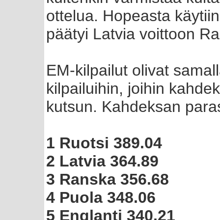
ottelua. Hopeasta käytii
päätyi Latvia voittoon R
EM-kilpailut olivat samal
kilpailuihin, joihin kahd
kutsun. Kahdeksan parast
1 Ruotsi 389.04
2 Latvia 364.89
3 Ranska 356.68
4 Puola 348.06
5 Englanti 340.21