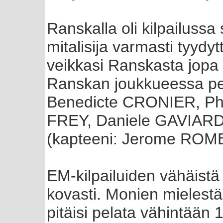
Ranskalla oli kilpailussa
mitalisija varmasti tyydy
veikkasi Ranskasta jopa v
Ranskan joukkueessa pe
Benedicte CRONIER, Phi
FREY, Daniele GAVIARD
(kapteeni: Jerome ROM
EM-kilpailuiden vähäist
kovasti. Monien mielestä
pitäisi pelata vähintään 1