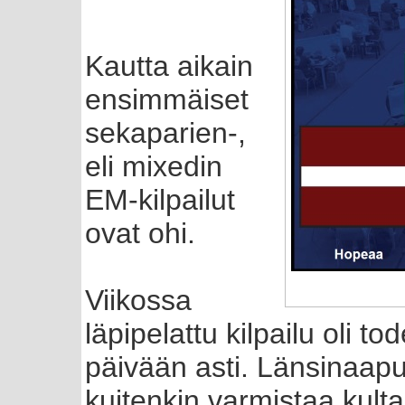
Kautta aikain
ensimmäiset
sekaparien-,
eli mixedin
EM-kilpailut
ovat ohi.
Viikossa
läpipelattu kilpailu oli t
päivään asti. Länsinaap
kuitenkin varmistaa kulta