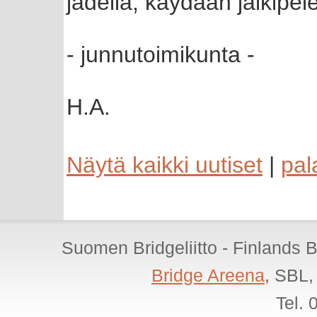
jädellä, käydään jälkipele
- junnutoimikunta -
H.A.
Näytä kaikki uutiset
|
pal
Suomen Bridgeliitto - Finlands 
Bridge Areena
, SBL,
Tel.