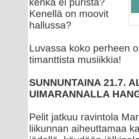
kenkä ei purista?
Kenellä on moovit
hallussa?
Luvassa koko perheen ohj
timanttista musiikkia!
SUNNUNTAINA 21.7. A
UIMARANNALLA HAN
Pelit jatkuu ravintola Ma
liikunnan aiheuttamaa ka