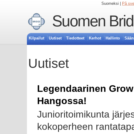
Suomeksi |
På sv
Suomen Bridg
Kilpailut
Uutiset
Tiedotteet
Kerhot
Hallinto
Sään
Uutiset
Legendaarinen Grown
Hangossa!
Junioritoimikunta järjes
kokoperheen rantatap