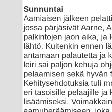
Sunnuntai
Aamiaisen jälkeen pelatti
jossa pärjäsivät Aarne, Alb
palkintojen jaon aika, ja 
lähtö. Kuitenkin ennen lä
antamaan palautetta ja k
leiri sai paljon kehuja o
pelaamisen sekä hyvän fi
Kehitysehdotuksia tuli 
eri tasoisille pelaajille 
lisäämiseksi. Voimakkain 
aamuheräämiseen, joka l