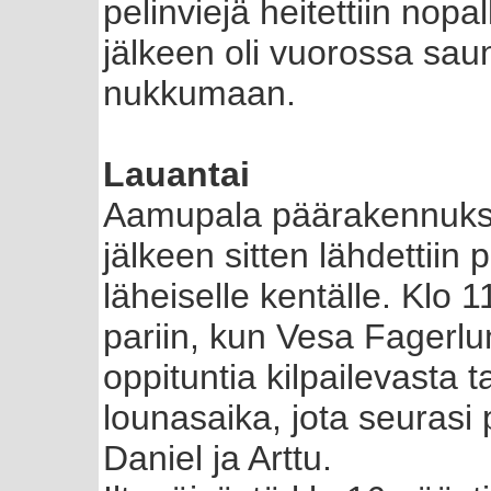
pelinviejä heitettiin nop
jälkeen oli vuorossa sauna
nukkumaan.
Lauantai
Aamupala päärakennuksell
jälkeen sitten lähdettiin
läheiselle kentälle. Klo 
pariin, kun Vesa Fagerlun
oppituntia kilpailevasta t
lounasaika, jota seurasi p
Daniel ja Arttu.