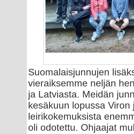
Suomalaisjunnujen lisäk
vieraiksemme neljän hen
ja Latviasta. Meidän jun
kesäkuun lopussa Viron jun
leirikokemuksista ene
oli odotettu. Ohjaajat muk