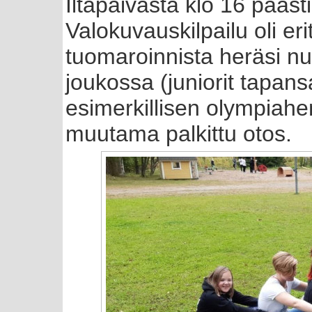
Iltapäivästä klo 16 päästi
Valokuvauskilpailu oli er
tuomaroinnista heräsi nup
joukossa (juniorit tapan
esimerkillisen olympiahe
muutama palkittu otos.