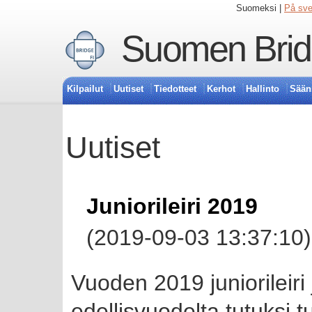
Suomeksi |
På sv
Suomen Bridg
Kilpailut
Uutiset
Tiedotteet
Kerhot
Hallinto
Sään
Uutiset
Juniorileiri 2019
(2019-09-03 13:37:10)
Vuoden 2019 juniorileiri j
edellisvuodelta tutuksi 