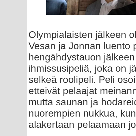
Olympialaisten jälkeen oli
Vesan ja Jonnan luento 
hengähdystauon jälkeen
ihmissusipeliä, joka on j
selkeä roolipeli. Peli osoi
etteivät pelaajat meinann
mutta saunan ja hodareid
nuorempien nukkua, kun 
alakertaan pelaamaan jo