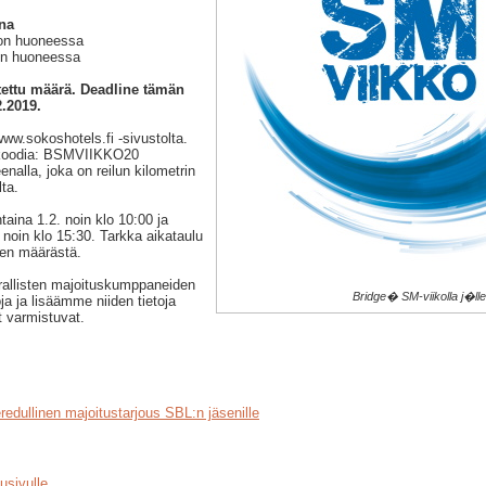
na
son huoneessa
son huoneessa
itettu määrä. Deadline tämän
2.2019.
ww.sokoshotels.fi -sivustolta.
skoodia: BSMVIIKKO20
nalla, joka on reilun kilometrin
ta.
taina 1.2. noin klo 10:00 ja
noin klo 15:30. Tarkka aikataulu
ien määrästä.
rallisten majoituskumppaneiden
Bridge� SM-viikolla j�ll
ja ja lisäämme niiden tietoja
t varmistuvat.
redullinen majoitustarjous SBL:n jäsenille
usivulle