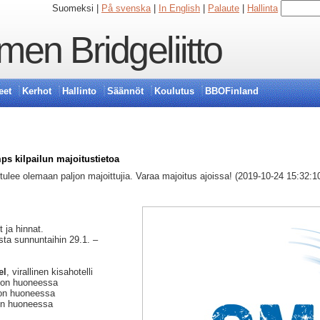
Suomeksi |
På svenska
|
In English
|
Palaute
|
Hallinta
en Bridgeliitto
eet
Kerhot
Hallinto
Säännöt
Koulutus
BBOFinland
s kilpailun majoitustietoa
ulee olemaan paljon majoittujia. Varaa majoitus ajoissa! (2019-10-24 15:32:1
t ja hinnat.
sta sunnuntaihin 29.1. –
el
, virallinen kisahotelli
son huoneessa
son huoneessa
son huoneessa