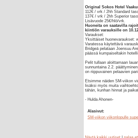
Original Sokos Hotel Vaaku
112€ / vrk / 2hh Standard ta
137€ / vrk / 2hh Superior ta
Lisävuode 25€/hlö/vrk.
Huoneita on saatavilla rajo
kiintiön varauksille on 10.1
Varaukset:
Yksittäiset huonevaraukset: w
Varatessa käytettävä varau
Bridgeä pelataan Joensuu Aree
päässä kumpaiseltakin hotellil
Pelit tullaan aloittamaan lauan
sunnuntaina 2.2. päättyminen 
on riippuvainen pelaavien par
Etsimme näiden SM-viikon vi
lisäksi myös muita vaihtoehto
tähän, kunhan hinnat ja paika
- Hulda Ahonen-
Alasivut:
SM-viikon viikonlopulle supe
Näytä kaikki uutiset
|
palaa et