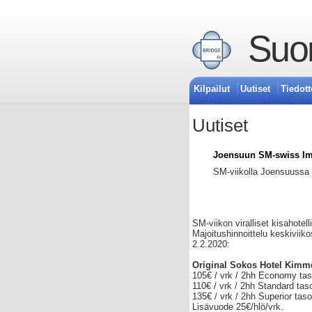
Suom
Kilpailut
Uutiset
Tiedott
Uutiset
Joensuun SM-swiss Imp
SM-viikolla Joensuussa t
SM-viikon viralliset kisahotelli
Majoitushinnoittelu keskiviiko
2.2.2020:
Original Sokos Hotel Kimm
105€ / vrk / 2hh Economy ta
110€ / vrk / 2hh Standard ta
135€ / vrk / 2hh Superior ta
Lisävuode 25€/hlö/vrk.