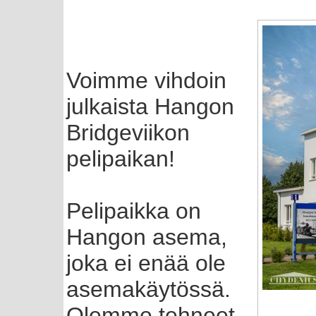
Voimme vihdoin
julkaista Hangon
Bridgeviikon
pelipaikan!
Pelipaikka on
Hangon asema,
joka ei enää ole
asemakäytössä.
Olemme tehneet