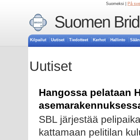
Suomeksi |
På sv
Suomen Bridg
Kilpailut
Uutiset
Tiedotteet
Kerhot
Hallinto
Sään
Uutiset
Hangossa pelataan 
asemarakennuksess
SBL järjestää pelipaika
kattamaan pelitilan ku