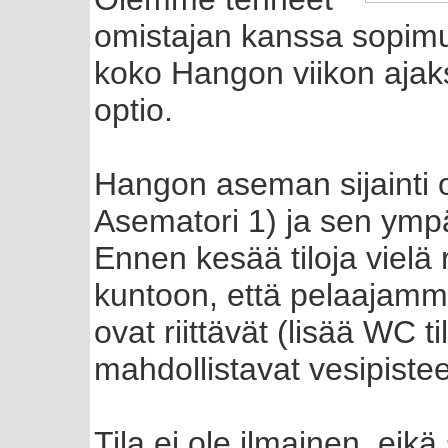
omistajan kanssa sopimu
koko Hangon viikon ajaksi
optio.
Hangon aseman sijainti 
Asematori 1) ja sen ympä
Ennen kesää tiloja vielä
kuntoon, että pelaajamme
ovat riittävät (lisää WC 
mahdollistavat vesipistee
Tila ei ole ilmainen, eikä 