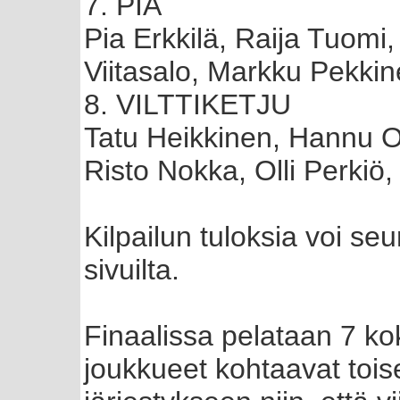
7. PIA
Pia Erkkilä, Raija Tuom
Viitasalo, Markku Pekkin
8. VILTTIKETJU
Tatu Heikkinen, Hannu O
Risto Nokka, Olli Perkiö
Kilpailun tuloksia voi se
sivuilta.
Finaalissa pelataan 7 kok
joukkueet kohtaavat tois