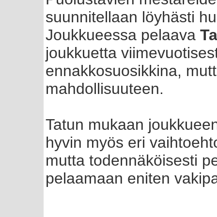
suunnitellaan löyhästi hu
Joukkueessa pelaava
Ta
joukkuetta viimevuotises
ennakkosuosikkina, mutt
mahdollisuuteen.
Tatun mukaan joukkueen
hyvin myös eri vaihtoehto
mutta todennäköisesti p
pelaamaan eniten vakipa