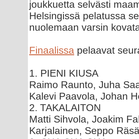
joukkuetta selvästi maa
Helsingissä pelatussa se
nuolemaan varsin kovatas
Finaalissa
pelaavat seur
1. PIENI KIUSA
Raimo Raunto, Juha Saa
Kalevi Paavola, Johan He
2. TAKALAITON
Matti Sihvola, Joakim Fa
Karjalainen, Seppo Räsä