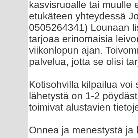
kasvisruoalle tai muulle e
etukäteen yhteydessä Jo
0505264341) Lounaan lis
tarjoaa erinomaisia leivo
viikonlopun ajan. Toivom
palvelua, jotta se olisi ta
Kotisohvilla kilpailua vo
lähetystä on 1-2 pöydäs
toimivat alustavien tiet
Onnea ja menestystä ja h