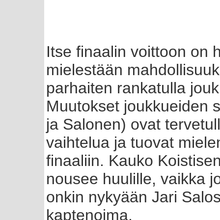
Itse finaalin voittoon on
mielestään mahdollisuuks
parhaiten rankatulla jouk
Muutokset joukkueiden si
ja Salonen) ovat tervetul
vaihtelua ja tuovat miele
finaaliin. Kauko Koistise
nousee huulille, vaikka 
onkin nykyään Jari Salo
kaptenoima.