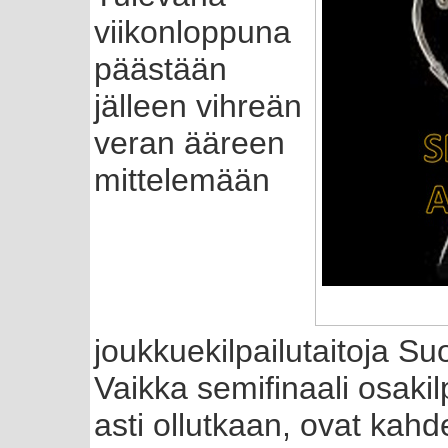
viikonloppuna
päästään
jälleen vihreän
veran ääreen
mittelemään
joukkuekilpailutaitoja S
Vaikka semifinaali osakilpa
asti ollutkaan, ovat kahd