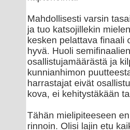
Mahdollisesti varsin tasa
ja tuo katsojillekin mie
kesken pelattava finaali o
hyvä. Huoli semifinaalie
osallistujamäärästä ja ki
kunnianhimon puutteesta 
harrastajat eivät osallist
kova, ei kehitystäkään t
Tähän mielipiteeseen en 
rinnoin. Olisi lajin etu ka