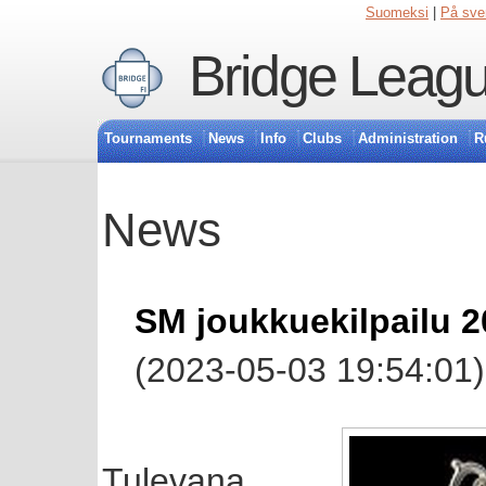
Suomeksi
|
På sve
Bridge Leagu
Tournaments
News
Info
Clubs
Administration
R
News
SM joukkuekilpailu 2
(2023-05-03 19:54:01)
Tulevana