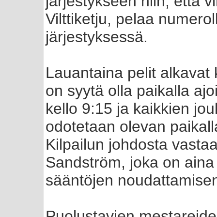
järjestykseen niin, että
Vilttiketju, pelaa numero
järjestyksessä.
Lauantaina pelit alkavat
on syytä olla paikalla a
kello 9:15 ja kaikkien j
odotetaan olevan paikall
Kilpailun johdosta vastaa
Sandström, joka on aina 
sääntöjen noudattamisen
Puolustavien mestareiden,