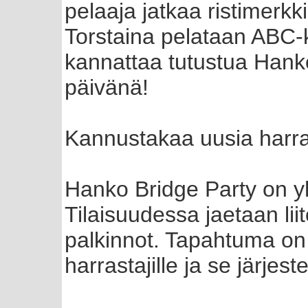
pelaaja jatkaa ristimer
Torstaina pelataan ABC-ki
kannattaa tutustua Han
päivänä!
Kannustakaa uusia harr
Hanko Bridge Party on yh
Tilaisuudessa jaetaan lii
palkinnot. Tapahtuma on 
harrastajille ja se järjes