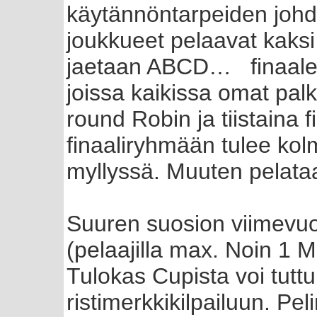
käytännöntarpeiden johdo
joukkueet pelaavat kaksi
jaetaan ABCD… finaaleihi
joissa kaikissa omat pal
round Robin ja tiistaina f
finaaliryhmään tulee kol
myllyssä. Muuten pelataan
Suuren suosion viimevuo
(pelaajilla max. Noin 1 M
Tulokas Cupista voi tutt
ristimerkkikilpailuun. Pe