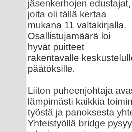
jäsenkerhojen edustajat,
joita oli tällä kertaa
mukana 11 valtakirjalla.
Osallistujamäärä loi
hyvät puitteet
rakentavalle keskustelul
päätöksille.
Liiton puheenjohtaja avas
lämpimästi kaikkia toimin
työstä ja panoksesta yht
Yhteistyöllä bridge pysy