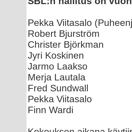
SBL:n hallitus on vuo
Pekka Viitasalo (Puheenj
Robert Bjurström
Christer Björkman
Jyri Koskinen
Jarmo Laakso
Merja Lautala
Fred Sundwall
Pekka Viitasalo
Finn Wardi
Kokouksen aikana käytiin 