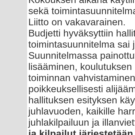
sekä toimintasuunnitelm
Liitto on vakavarainen.
Budjetti hyväksyttiin hal
toimintasuunnitelma sai 
Suunnitelmassa painottu
lisääminen, koulutuksen 
toiminnan vahvistaminen.
poikkeuksellisesti alijää
hallituksen esityksen käyt
juhlavuoden, kaikille har
juhlakilpailuun ja illanvi
ja kilpailut järjestetää