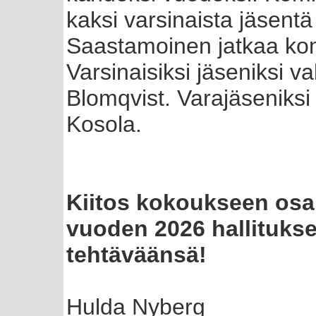
kaksi varsinaista jäsent
Saastamoinen jatkaa ko
Varsinaisiksi jäseniksi val
Blomqvist. Varajäseniksi v
Kosola.
Kiitos kokoukseen osal
vuoden 2026 hallitukse
tehtäväänsä!
Hulda Nyberg