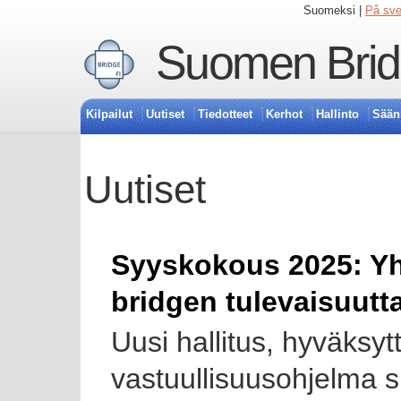
Suomeksi |
På sv
Suomen Bridg
Kilpailut
Uutiset
Tiedotteet
Kerhot
Hallinto
Sään
Uutiset
Syyskokous 2025: Y
bridgen tulevaisuutt
Uusi hallitus, hyväksytt
vastuullisuusohjelma s