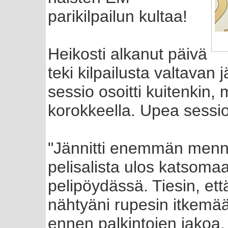
parikilpailun kultaa!
Heikosti alkanut päivä
teki kilpailusta valtavan
sessio osoitti kuitenkin,
korokkeella. Upea sessio 
"Jännitti enemmän mennä
pelisalista ulos katsoma
pelipöydässä. Tiesin, ett
nähtyäni rupesin itkemää
ennen palkintojen jakoa.