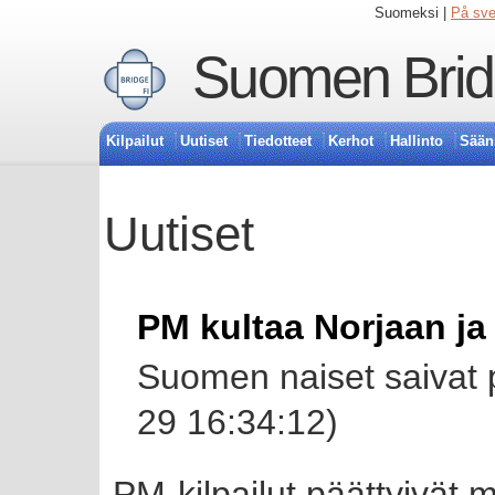
Suomeksi |
På sv
Suomen Bridg
Kilpailut
Uutiset
Tiedotteet
Kerhot
Hallinto
Sään
Uutiset
PM kultaa Norjaan ja
Suomen naiset saivat p
29 16:34:12)
PM-kilpailut päättyivät 