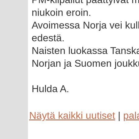
niukoin eroin.
Avoimessa Norja vei kull
edestä.
Naisten luokassa Tanska
Norjan ja Suomen joukkue
Hulda A.
Näytä kaikki uutiset
|
pal