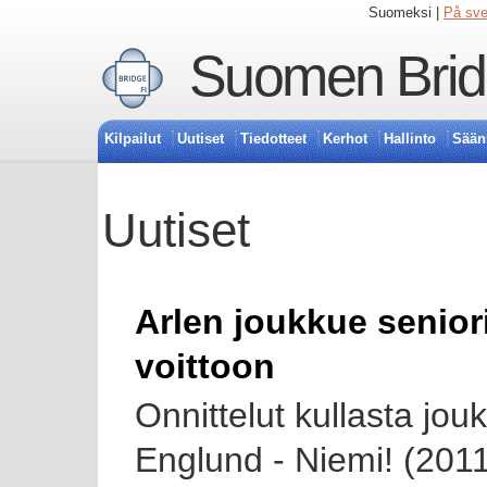
Suomeksi |
På sv
Suomen Bridg
Kilpailut
Uutiset
Tiedotteet
Kerhot
Hallinto
Sään
Uutiset
Arlen joukkue senio
voittoon
Onnittelut kullasta jou
Englund - Niemi! (201