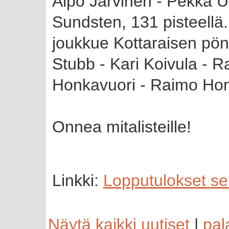
Alpo Järvinen - Pekka U
Sundsten, 131 pisteellä. 
joukkue Kottaraisen pön
Stubb - Kari Koivula - 
Honkavuori - Raimo Honk
Onnea mitalisteille!
Linkki:
Lopputulokset se
Näytä kaikki uutiset
|
pal