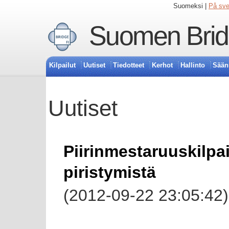
Suomeksi |
På sv
Suomen Bridg
Kilpailut
Uutiset
Tiedotteet
Kerhot
Hallinto
Sään
Uutiset
Piirinmestaruuskilpai
piristymistä
(2012-09-22 23:05:42)