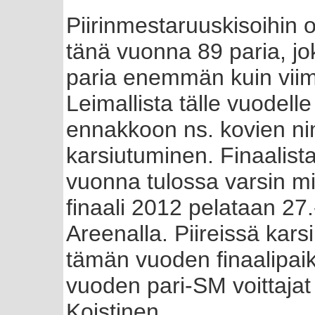
Piirinmestaruuskisoihin os
tänä vuonna 89 paria, jo
paria enemmän kuin vii
Leimallista tälle vuodelle 
ennakkoon ns. kovien n
karsiutuminen. Finaalist
vuonna tulossa varsin mi
finaali 2012 pelataan 27
Areenalla. Piireissä kars
tämän vuoden finaalipaik
vuoden pari-SM voittaja
Koistinen.