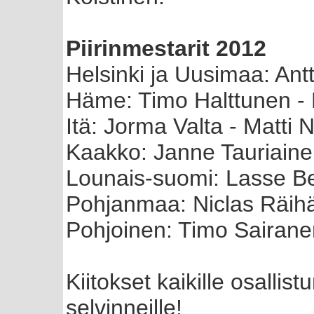
Piirinmestarit 2012
Helsinki ja Uusimaa: Ant
Häme: Timo Halttunen -
Itä: Jorma Valta - Matti 
Kaakko: Janne Tauriain
Lounais-suomi: Lasse Be
Pohjanmaa: Niclas Räihä
Pohjoinen: Timo Sairan
Kiitokset kaikille osallistu
selvinneille!